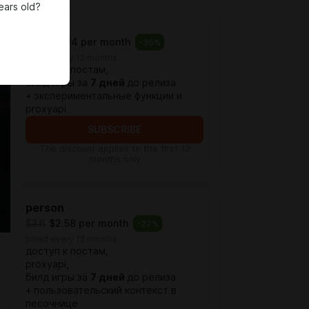
ears old?
base
$1.76
$1.14 per month
-
36
%
billed every 12 months
доступ к постам,
билд игры за
7 дней
до релиза
+ экспериментальные функции и
proxyapi
SUBSCRIBE
The discount applies to the first 12
months only
person
$3.6
$2.58 per month
-
27
%
billed every 12 months
доступ к постам,
proxyapi,
билд игры за
7 дней
до релиза
+ пользовательский контекст в
песочнице