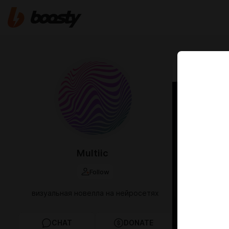
Apr 14 19:56
модул
Multiic
Follow
визуальная новелла на нейросетях
CHAT
DONATE