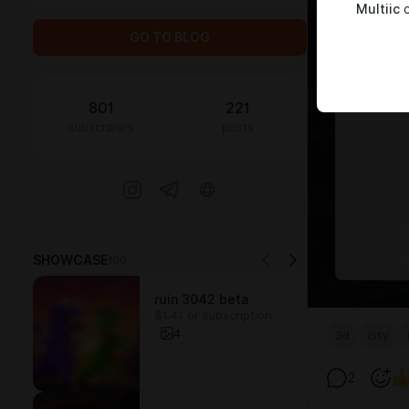
Multiic
c
GO TO BLOG
801
221
subscribers
posts
SHOWCASE
100
ruin 3042 beta
$1.41 or subscription
4
3d
city
2