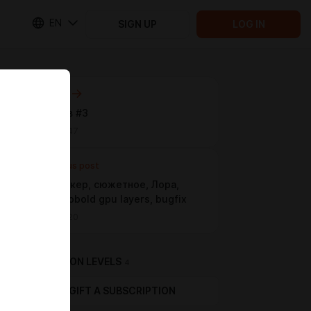
EN
SIGN UP
LOG IN
Next post
пак обоев #3
Apr 24 13:47
Previous post
0.6.98: покер, сюжетное, Лора,
крипта, kobold gpu layers, bugfix
Apr 04 12:20
SUBSCRIPTION LEVELS
4
GIFT A SUBSCRIPTION