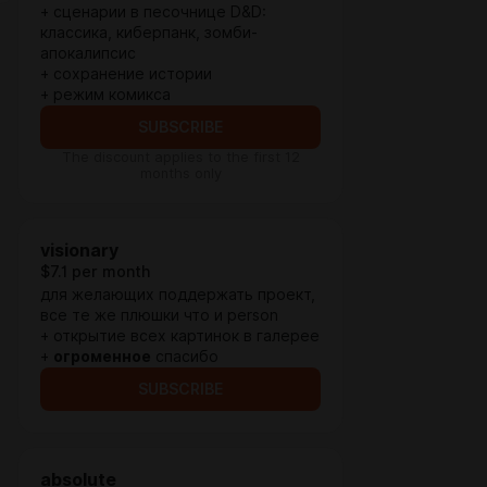
+ сценарии в песочнице D&D:
классика, киберпанк, зомби-
апокалипсис
+ сохранение истории
+ режим комикса
SUBSCRIBE
The discount applies to the first 12
months only
visionary
$7.1 per month
для желающих поддержать проект,
все те же плюшки что и person
+ открытие всех картинок в галерее
+
огроменное
спасибо
SUBSCRIBE
absolute