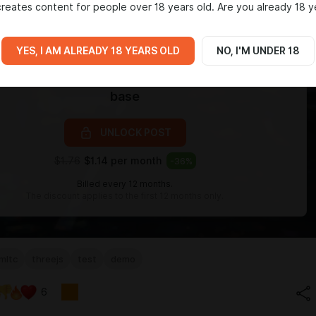
reates content for people over 18 years old. Are you already 18 y
YES, I AM ALREADY 18 YEARS OLD
NO, I'M UNDER 18
Level required:
base
UNLOCK POST
$1.76
$1.14 per month
-
36
%
Billed every 12 months.
The discount applies to the first 12 months only.
mltc
threejs
test
demo
6