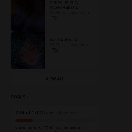
опрос, анонс,
hyperrealistic
$0.59 or subscription
1
пак обоев #3
$1.41 or subscription
3
VIEW ALL
GOALS
2
224
of
1 000
paid subscribers
когда наберу 1000 подписчиков,