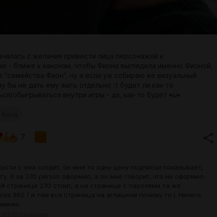
ачалась с желания привести лица персонажей к
ю - ближе к канонам. чтобы Фиона выглядела именно Фионой,
з "семейства Фион". ну и если уж собираю её визуальный
у бы не дать ему жить отдельно :) будет ли как-то
ся/обыгрываться внутри игры - да, как-то будет •ω•
fiona
7
бусти с ума сходит, он мне то одну цену подписки показывает,
гу. Я за 270 person оформил, а он мне говорит, что не оформил.
ой странице 270 стоит, а на странице с паролями та же
ска 360 ( и там вся страница на аглицком почему то ). Ничего
нимаю.
 03:12
(changed)