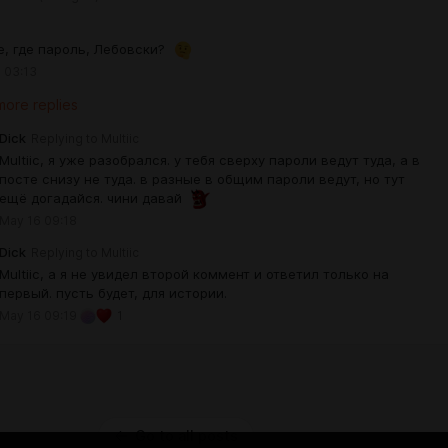
е, где пароль, Лебовски?
 03:13
ore replies
Dick
Replying to
Multiic
Multiic, я уже разобрался. у тебя сверху пароли ведут туда, а в
посте снизу не туда. в разные в общим пароли ведут, но тут
ещё догадайся. чини давай
May 16 09:18
Dick
Replying to
Multiic
Multiic, а я не увидел второй коммент и ответил только на
первый. пусть будет, для истории.
May 16 09:19
1
Go to all posts