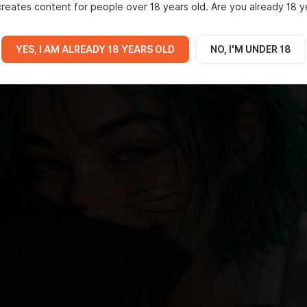
reates content for people over 18 years old. Are you already 18 y
YES, I AM ALREADY 18 YEARS OLD
NO, I'M UNDER 18