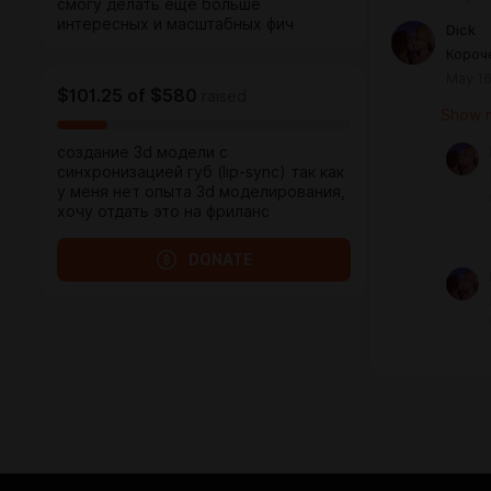
смогу делать ещё больше
интересных и масштабных фич
Dick
Короч
May 16
$101.25
of
$580
raised
Show m
создание 3d модели с
синхронизацией губ (lip-sync) так как
у меня нет опыта 3d моделирования,
хочу отдать это на фриланс
DONATE