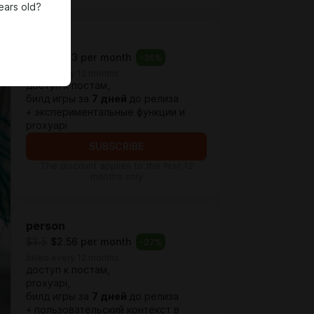
ears old?
base
$1.74
$1.13 per month
-
36
%
billed every 12 months
доступ к постам,
билд игры за
7 дней
до релиза
+ экспериментальные функции и
proxyapi
SUBSCRIBE
The discount applies to the first 12
months only
person
$3.5
$2.56 per month
-
27
%
billed every 12 months
доступ к постам,
proxyapi,
билд игры за
7 дней
до релиза
+ пользовательский контекст в