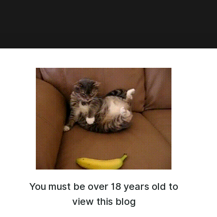
рам Фионы
но пришла мысль попробовать вытащить игру чуть дальше
ки - в ленту, в "реальный" мир, где все делают вид, что
ут.
ам-парам-пам: у Фионы теперь есть
инстаграм
 фотки, кусочки Малтика, кофе, странные подписи. в общем,
а правда где-то там живёт, дышит, гуляет, кривляется и
 что-то честное и личное.
, лайкай, ей будет приятно. мне тоже •ᴗ•
You must be over 18 years old to
view this blog