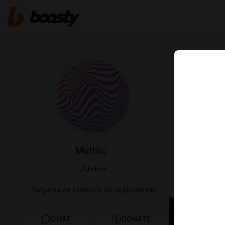
May 12 10:21
инстаг
хех, внезап
уютной пещер
красиво жив
так что пар
там будут её
Multiic
как будто он
иногда пишет
Follow
подписывайся
визуальная новелла на нейросетях
CHAT
DONATE