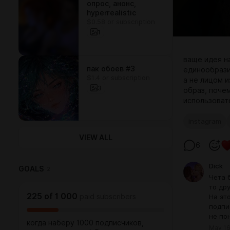
опрос, анонс,
hyperrealistic
$0.58 or subscription
1
ваще идея н
пак обоев #3
единообрази
$1.4 or subscription
а не лицом и
3
образ, почем
использовать
instagram
VIEW ALL
6
Dick
GOALS
2
Чета 
то дру
225
of
1 000
paid subscribers
На эт
подпи
не по
когда наберу 1000 подписчиков,
May 16