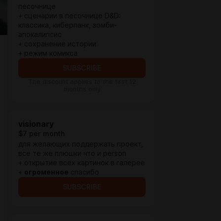
песочнице
+ сценарии в песочнице D&D:
классика, киберпанк, зомби-
апокалипсис
+ сохранение истории
+ режим комикса
SUBSCRIBE
The discount applies to the first 12
months only
visionary
$7 per month
для желающих поддержать проект,
все те же плюшки что и person
+ открытие всех картинок в галерее
+
огроменное
спасибо
SUBSCRIBE