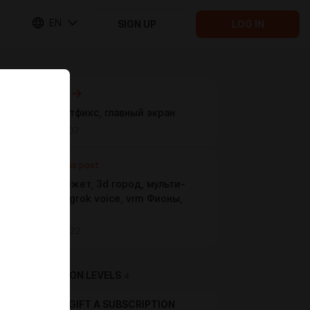
EN
SIGN UP
LOG IN
Next post
0.7.22: хотфикс, главный экран
May 16 10:07
Previous post
0.7.20: сюжет, 3d город, мульти-
диалоги, grok voice, vrm Фионы,
багфикс
May 08 16:22
SUBSCRIPTION LEVELS
4
GIFT A SUBSCRIPTION