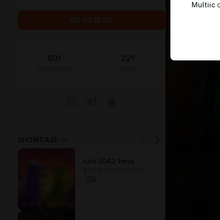
Multiic
c
GO TO BLOG
801
221
subscribers
posts
SHOWCASE
100
ruin 3042 beta
$1.4 or subscription
4