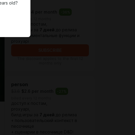
ears old?
base
$1.77
$1.14 per month
-
36
%
billed every 12 months
доступ к постам,
билд игры за
7 дней
до релиза
+ экспериментальные функции и
proxyapi
SUBSCRIBE
The discount applies to the first 12
months only
person
$3.6
$2.6 per month
-
27
%
billed every 12 months
доступ к постам,
proxyapi,
билд игры за
7 дней
до релиза
+ пользовательский контекст в
песочнице
+ сценарии в песочнице D&D: