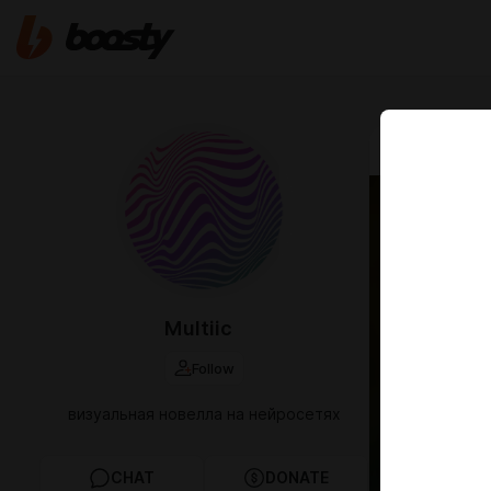
Jan 09 2025 1
0.3.7
Multiic
Follow
визуальная новелла на нейросетях
CHAT
DONATE