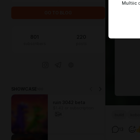
Multiic
c
GO TO BLOG
801
220
subscribers
posts
SHOWCASE
100
ruin 3042 beta
$1.42 or subscription
4
build
kobo
13