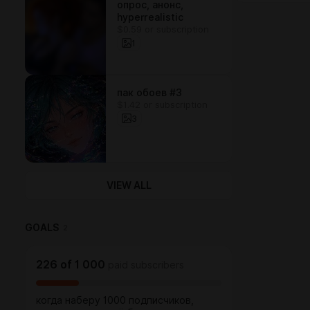
опрос, анонс,
hyperrealistic
$0.59 or subscription
1
пак обоев #3
$1.42 or subscription
3
VIEW ALL
GOALS
2
226
of
1 000
paid subscribers
когда наберу 1000 подписчиков,