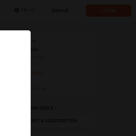
EN
SIGN UP
LOG IN
Next post
0.3.80: hotfix
Jan 12 2025 17:29
Previous post
•ᴗ•
Jan 03 2025 15:38
SUBSCRIPTION LEVELS
4
GIFT A SUBSCRIPTION