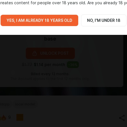
reates content for people over 18 years old. Are you already 18 y
YES, I AM ALREADY 18 YEARS OLD
NO, I'M UNDER 18
Level required:
base
UNLOCK POST
$1.77
$1.14 per month
-
36
%
Billed every 12 months.
The discount applies to the first 12 months only.
ldcpp
local model
9