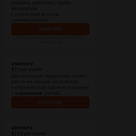
классика, киберпанк, зомби-
апокалипсис
+ сохранение истории
+ режим комикса
SUBSCRIBE
The discount applies to the first 12
months only
visionary
$7.1 per month
для желающих поддержать проект,
все те же плюшки что и person
+ открытие всех картинок в галерее
+
огроменное
спасибо
SUBSCRIBE
absolute
$23.6 per month