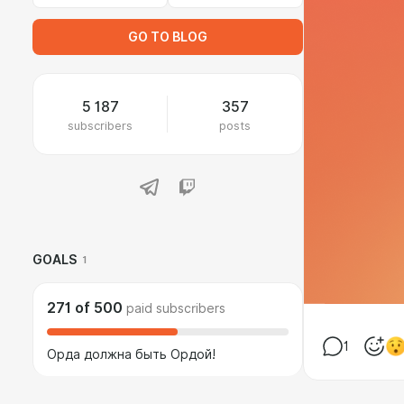
GO TO BLOG
5 187
357
subscribers
posts
GOALS
1
271
of
500
paid subscribers
1
Орда должна быть Ордой!