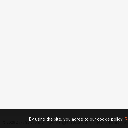
By using the site, you agree to our cookie policy.
R
© 2026 Zaya Solutions Limited. All rights reserved. All trademarks are the