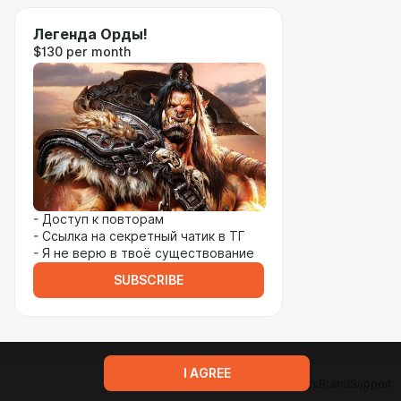
Легенда Орды!
$130 per month
- Доступ к повторам
- Ссылка на секретный чатик в ТГ
- Я не верю в твоё существование
SUBSCRIBE
I AGREE
Terms of service
Privacy policy
Brand
Support