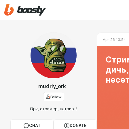
Apr 26 13:54
Стрим
дичь,
несет
mudriy_ork
Follow
Орк, стример, патриот!
CHAT
DONATE