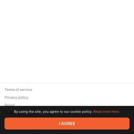
Terms of service
Privacy policy
Brand
By using the site, you agree to our cookie policy.
Read more here.
Support
© 2026 Zaya Solutions Limited. All rights reserved. All trademarks
I AGREE
are the property of their respective owners.