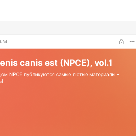
1:34
enis canis est (NPCE), vol.1
дом NPCE публикуются самые лютые материалы -
ь!