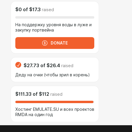
$0
of
$17.3
raised
На поддержку уровня воды в луже и
закупку портвейна
DONATE
$27.73
of
$26.4
raised
Деду на очки (чтобы зрил в корень)
$111.33
of
$112
raised
Хостинг EMULATE.SU и всех проектов
RMDA на один год