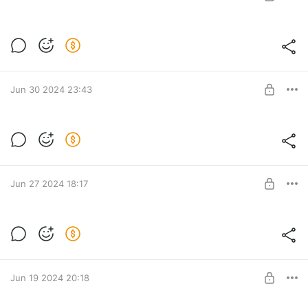
Шорст специально для бусти, который
мб и на канале будет
Level required:
Новичок
SUBSCRIBE
Jun 30 2024 23:43
Новый видос и все виды превью к нему
Level required:
Новичок
Jun 27 2024 18:17
SUBSCRIBE
Новый видос уже скоро
Level required:
Новичок
UNLOCK POST
Jun 19 2024 20:18