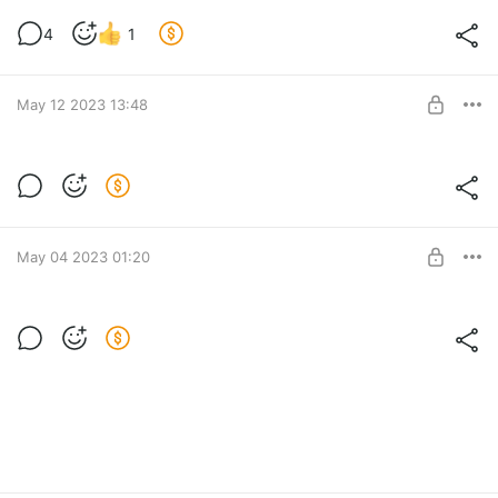
Обзор на NFS Mobile Online
4
1
Level required:
Новичок
UNLOCK POST
May 12 2023 13:48
Превьюшечка
Level required:
Новичок
May 04 2023 01:20
SUBSCRIBE
Стоит ли играть в NFS Payback в 2023
году?
Level required:
Новичок
UNLOCK POST