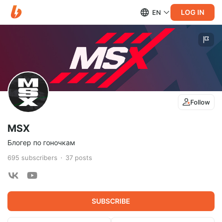
LOG IN
EN
Follow
MSX
Блогер по гоночкам
695
subscribers
37
posts
SUBSCRIBE