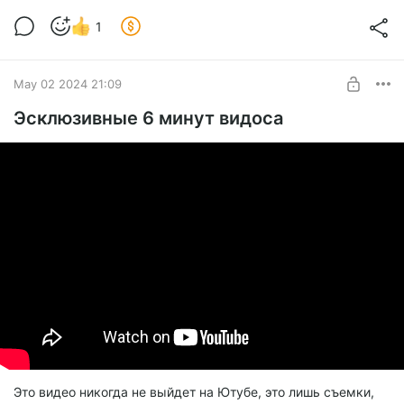
Держите кусок видоса!
1
Level required:
Новичок
SUBSCRIBE
May 02 2024 21:09
Эсклюзивные 6 минут видоса
Это видео никогда не выйдет на Ютубе, это лишь съемки,