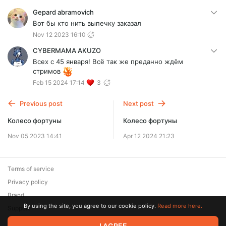
Gepard abramovich
Вот бы кто нить выпечку заказал
Nov 12 2023 16:10
CYBERMAMA AKUZO
Всех с 45 января! Всё так же преданно ждём
стримов
Feb 15 2024 17:14
3
Previous post
Next post
Колесо фортуны
Колесо фортуны
Nov 05 2023 14:41
Apr 12 2024 21:23
Terms of service
Privacy policy
Brand
By using the site, you agree to our cookie policy.
Read more here.
Support
© 2026 Zaya Solutions Limited. All rights reserved. All trademarks
I AGREE