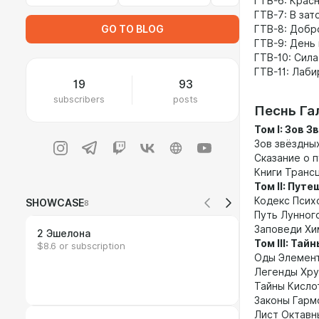
ГТВ-6: Крас
ГТВ-7: В зат
GO TO BLOG
ГТВ-8: Добр
ГТВ-9: День
ГТВ-10: Сила
ГТВ-11: Лаб
19
93
subscribers
posts
Песнь Га
Том I: Зов 
Зов звёздны
Сказание о 
Книги Транс
Том II: Пут
Кодекс Псих
SHOWCASE
8
Путь Лунног
Заповеди Хи
2 Эшелона
Том III: Та
$8.6 or subscription
Оды Элемен
Легенды Хру
Тайны Кисло
Законы Гарм
Лист Октавн