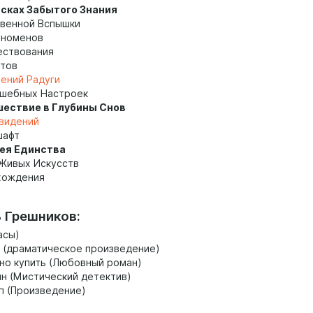
оисках Забытого Знания
венной Вспышки
еноменов
ествования
етов
вений Радуги
лшебных Настроек
шествие в Глубины Снов
видений
шафт
пея Единства
Живых Искусств
хождения
 Грешников:
асы)
 (драматическое произведение)
о купить (Любовный роман)
н (Мистический детектив)
п (Произведение)