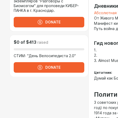
экземпляров "Разговоры с
Дневники
Биомозгом" для проповеди КИБЕР-
ПАНКА в г. Краснодар.
Абсолютная 
От Живого Ма
DONATE
Манифест ки
Путь война 
$0
of
$413
Гид новог
raised
1.
2.
СТИМ: "День Велосипедиста 2.0"
3. Almost Mu
DONATE
Цитатник:
Думай как Б
Полити
3 советских 
год) по пок
1914 года з