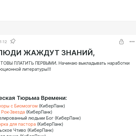
1:12
ЛЮДИ ЖАЖДУТ ЗНАНИЙ,
ОТОВЫ ПЛАТИТЬ ПЕРВЫМИ. Начинаю выкладывать наработки
юционной литературы!!!
еская Тюрьма Времени:
воры с Биомозгом
(КиберПанк)
 Рок-Звезда
(КиберПанк)
елированный людьми Бог (КиберПанк)
рка для пастора
(КиберПанк)
льское Чтиво (КиберПанк)