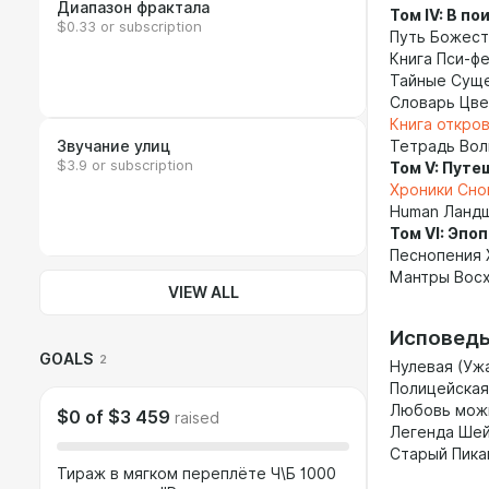
Диапазон фрактала
Том IV: В п
$0.33 or subscription
Путь Божест
Книга Пси-ф
Тайные Сущ
Словарь Цв
Книга откро
Звучание улиц
Тетрадь Во
$3.9 or subscription
Том V: Путе
Хроники Сно
Human Ланд
Том VI: Эпо
Песнопения 
Мантры Вос
VIEW ALL
Исповедь
GOALS
2
Нулевая (Уж
Полицейская
Любовь можн
$0
of
$3 459
raised
Легенда Шей
Старый Пика
Тираж в мягком переплёте Ч\Б 1000