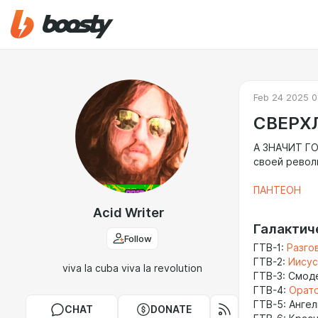
Feb 24 2025 0
СВЕРХ
А ЗНАЧИТ Г
своей револ
ПАНТЕОН
Acid Writer
Галактич
Follow
ГТВ-1:
Разго
ГТВ-2:
Иисус
viva la cuba viva la revolution
ГТВ-3: Смод
ГТВ-4:
Орато
ГТВ-5: Анге
CHAT
DONATE