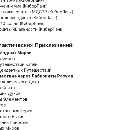
ная точка (КиберПанк)
очении ума (КиберПанк)
о пожаловать в МДСВР (КиберПанк)
 велосипедиста (КиберПанк)
 10 солнц (КиберПанк)
иринты RE:альности (КиберПанк)
лактических Приключений:
Звёздных Миров
х миров
путешествии Капли
цендентных Путешествий
ешествие через Лабиринты Разума
оделического Духа
о Света
мии Духов
йны Элементов
тов
стальных Зеркал
тного Бытия
онии Природы
ых Миров