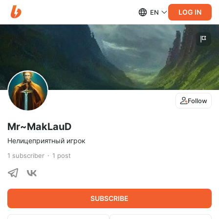
LOG IN
EN
Follow
Mr~MakLauD
Нелицеприятный игрок
1
subscriber
1
post
SUBSCRIBE