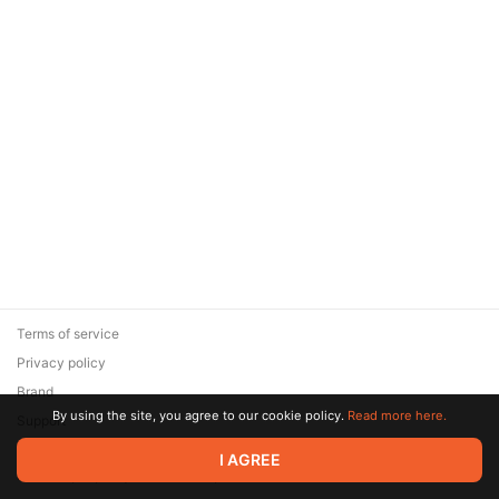
Terms of service
Privacy policy
Brand
By using the site, you agree to our cookie policy.
Read more here.
Support
© 2026 Zaya Solutions Limited. All rights reserved. All trademarks
I AGREE
are the property of their respective owners.