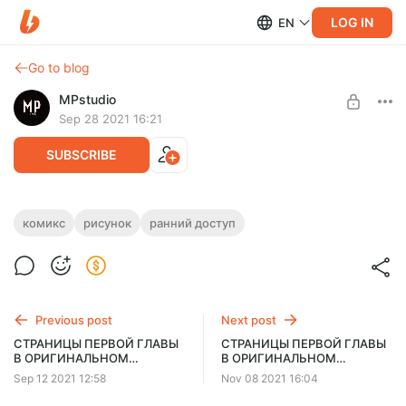
LOG IN
EN
Go to blog
MPstudio
Sep 28 2021 16:21
SUBSCRIBE
СТРАНИЦЫ ПЕРВОЙ ГЛАВЫ В
комикс
рисунок
ранний доступ
ОРИГИНАЛЬНОМ КАЧЕСТВЕ (29-33)
Level required:
Гэригэкс Дарнесон
Страницы в супер оригинальном качестве (29-33)
SUBSCRIBE
Previous post
Next post
СТРАНИЦЫ ПЕРВОЙ ГЛАВЫ
СТРАНИЦЫ ПЕРВОЙ ГЛАВЫ
В ОРИГИНАЛЬНОМ
В ОРИГИНАЛЬНОМ
КАЧЕСТВЕ (21-28)
КАЧЕСТВЕ (34-42)
Sep 12 2021 12:58
Nov 08 2021 16:04