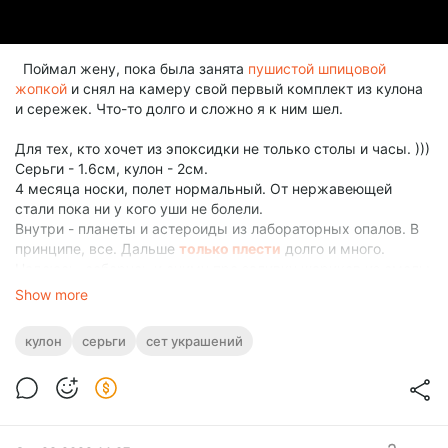
Поймал жену, пока была занята
пушистой шпицовой
жопкой
и снял на камеру свой первый комплект из кулона
и сережек. Что-то долго и сложно я к ним шел.
Для тех, кто хочет из эпоксидки не только столы и часы. )))
Серьги - 1.6см, кулон - 2см.
4 месяца носки, полет нормальный. От нержавеющей
стали пока ни у кого уши не болели.
Внутри - планеты и астероиды из лабораторных опалов. В
принципе, все. Дальше
только плести
долго и много.
Надеюсь, соберусь и сниму про заливку шариков из смолы
отдельный ролик.
Show more
кулон
серьги
сет украшений