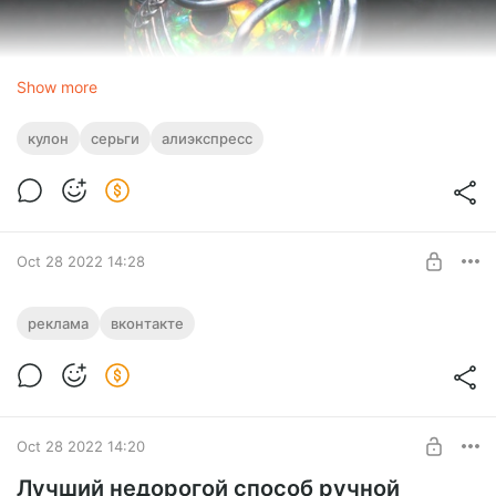
Show more
кулон
серьги
алиэкспресс
Oct 28 2022 14:28
Реклама рукодельной группы в ВК.
реклама
вконтакте
Подписчики стали дешевле в 10 раз
Level required:
Если честно, я был в легком шоке. Лет десять не
Поддержать автора
пользовался их рекламой для групп. А тут как-то решил,
что попробую.
SUBSCRIBE
Oct 28 2022 14:20
Лучший недорогой способ ручной