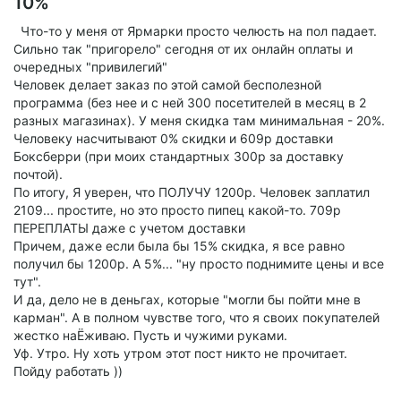
10%
Что-то у меня от Ярмарки просто челюсть на пол падает.
Сильно так "пригорело" сегодня от их онлайн оплаты и
очередных "привилегий"
Человек делает заказ по этой самой бесполезной
программа (без нее и с ней 300 посетителей в месяц в 2
разных магазинах). У меня скидка там минимальная - 20%.
Человеку насчитывают 0% скидки и 609р доставки
Боксберри (при моих стандартных 300р за доставку
почтой).
По итогу, Я уверен, что ПОЛУЧУ 1200р. Человек заплатил
2109... простите, но это просто пипец какой-то. 709р
ПЕРЕПЛАТЫ даже с учетом доставки
Причем, даже если была бы 15% скидка, я все равно
получил бы 1200р. А 5%... "ну просто поднимите цены и все
тут".
И да, дело не в деньгах, которые "могли бы пойти мне в
карман". А в полном чувстве того, что я своих покупателей
жестко наЁживаю. Пусть и чужими руками.
Уф. Утро. Ну хоть утром этот пост никто не прочитает.
Пойду работать ))