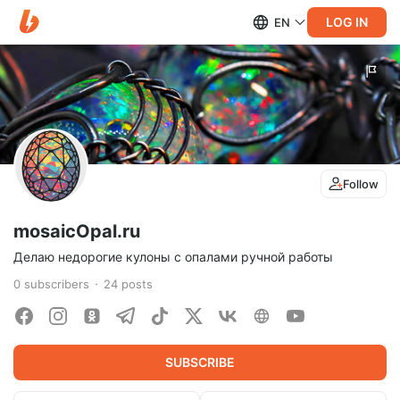
LOG IN
EN
Follow
mosaicOpal.ru
Делаю недорогие кулоны с опалами ручной работы
0
subscribers
24
posts
SUBSCRIBE