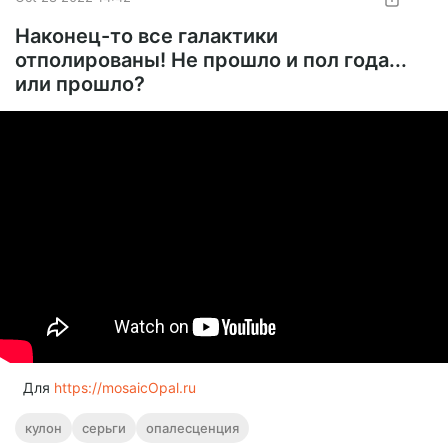
referral_code=7caba305fd4064b52760
Наконец-то все галактики
отполированы! Не прошло и пол года...
или прошло?
Для
https://mosaicOpal.ru
кулон
серьги
опалесценция