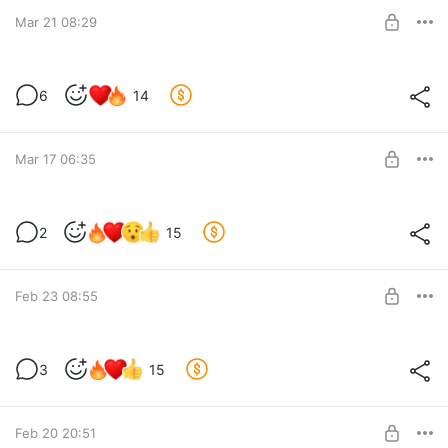
Лайт-поддержка
Mar 21 08:29
UNLOCK POST
Людоед - Москва - Свобода - 20.03.26
6
14
Level required:
Любимые Волки
Mar 17 06:35
UNLOCK POST
Самая первая репетиция Людоеда
2
15
Первый прогон новой песни, которую можно будет
Level required:
услышать на этой неделе на концертах в Москве и Питере с
Любимые Волки
Лизой Крюковой на партии вокала.
Feb 23 08:55
SUBSCRIBE
Забыть-река, репетиция
3
15
Level required:
Метал-варяги
Feb 20 20:51