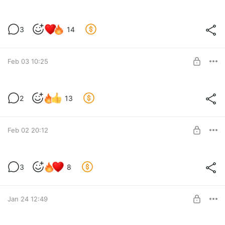
SUBSCRIBE
Концерт в филармонии осенью 2025
3
14
Level required:
Метал-варяги
SUBSCRIBE
Feb 03 10:25
корчма лайв
2
13
Level required:
Метал-варяги
Feb 02 20:12
SUBSCRIBE
Ифрит в клубе Pravda
3
8
Level required:
Любимые Волки
Jan 24 12:49
SUBSCRIBE