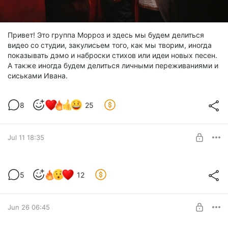
Привет! Это группа Морроз и здесь мы будем делиться
видео со студии, закулисьем того, как мы творим, иногда
показывать дэмо и наброски стихов или идеи новых песен.
А также иногда будем делиться личными переживаниями и
сиськами Ивана.
8
25
Jul 11 18:35
Тур на выживание: Самара - Вереск
5
12
3600 км за 71 час. Два концерта и 5 часов сна
Level required:
Метал-варяги
Jun 26 06:45
UNLOCK POST