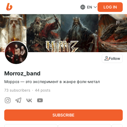
LOG IN
EN
Follow
Morroz_band
Морроз — это эксперимент в жанре фолк-метал
73
subscribers
44
posts
SUBSCRIBE