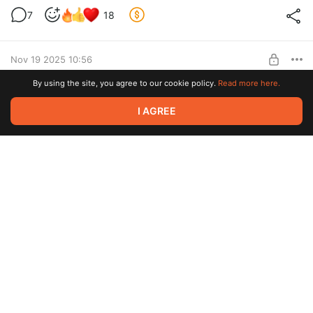
7
18
Level required:
Лайт-поддержка
Nov 19 2025 10:56
UNLOCK POST
By using the site, you agree to our cookie policy.
Read more here.
Корчма лайв версия
2
14
I AGREE
Level required:
Лайт-поддержка
UNLOCK POST
Nov 19 2025 09:43
Лайв видео Аленький Цветочек
3
11
Level required:
Лайт-поддержка
UNLOCK POST
Nov 18 2025 16:23
Чудо-юдо Рыба-кит лайв
4
15
Level required: