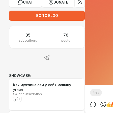
CHAT
DONATE
GO TO BLOG
35
76
subscribers
posts
SHOWCASE
1
Как мужчина сам у себя машину
угнал
#rss
$4 or subscription
1