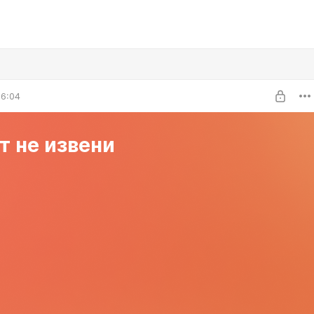
06:04
т не извени