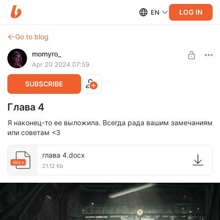
LOG IN
EN
Go to blog
momyro_
Apr 20 2024 07:59
SUBSCRIBE
Глава 4
Я наконец-то ее выложила. Всегда рада вашим замечаниям
или советам <3
глава 4.docx
docx
21.12 Kb