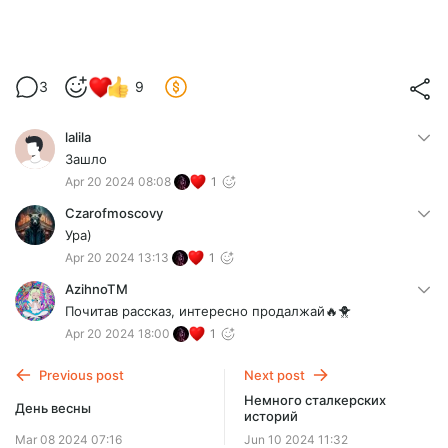
3
9
lalila
Зашло
Apr 20 2024 08:08
1
Czarofmoscovy
Ура)
Apr 20 2024 13:13
1
AzihnoTM
Почитав рассказ, интересно продалжай🔥🐥
Apr 20 2024 18:00
1
Previous post
Next post
Немного сталкерских
День весны
историй
Mar 08 2024 07:16
Jun 10 2024 11:32