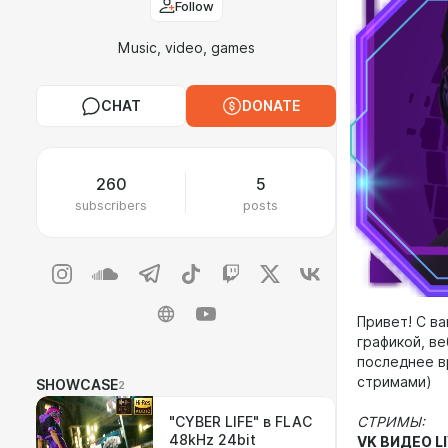
Follow
Music, video, games
CHAT
DONATE
260
5
subscribers
posts
Привет! С ва
графикой, в
последнее в
стримами)
SHOWCASE
2
"CYBER LIFE" в FLAC
СТРИМЫ:
48kHz 24bit
VK ВИДЕО L