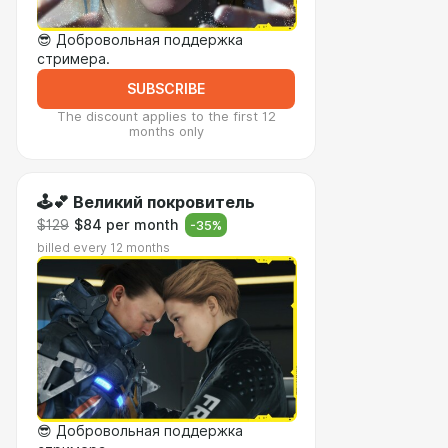
😎 Добровольная поддержка
стримера.
SUBSCRIBE
The discount applies to the first 12
months only
🕹️💕 Великий покровитель
$129
$84 per month
-
35
%
billed every 12 months
😎 Добровольная поддержка