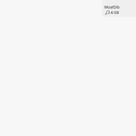
MoatDib
4:08