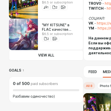
$6.5 or subscription
TROVO
-
htt
1
2
1
TWITCH
-
ht
СОЦИАЛ:
VK
-
https://
"MY KITSUNE" в
YM
-
https:/
FLAC качестве
$6.5 or subscription
48kHz 24 bit
На данном р
2
1
Если вы оф
поддержива
деятельнос
VIEW ALL
GOALS
1
FEED
MED
0
of
500
paid subscribers
All
8
Photo
Разбавим одиночество)