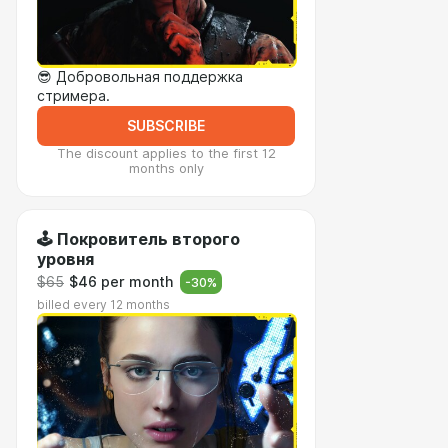
😎 Добровольная поддержка
стримера.
SUBSCRIBE
The discount applies to the first 12
months only
🕹️ Покровитель второго
уровня
$65
$46 per month
-
30
%
billed every 12 months