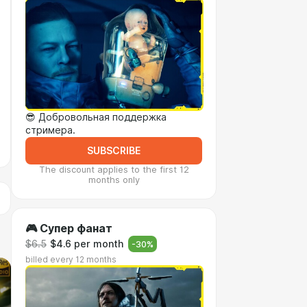
😎 Добровольная поддержка
стримера.
SUBSCRIBE
The discount applies to the first 12
months only
🎮 Супер фанат
$6.5
$4.6 per month
-
30
%
billed every 12 months