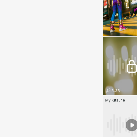
3:38
My Kitsune