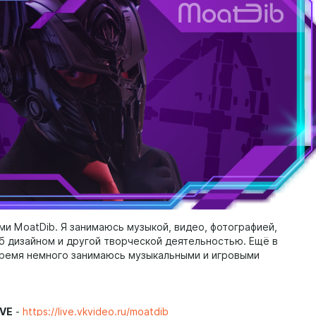
ми MoatDib. Я занимаюсь музыкой, видео, фотографией,
еб дизайном и другой творческой деятельностью. Ещё в
ремя немного занимаюсь музыкальными и игровыми
IVE
-
https://live.vkvideo.ru/moatdib