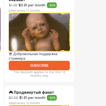
$1.29
$0.91 per month
-
30
%
billed every 12 months
😎 Добровольная поддержка
стримера.
SUBSCRIBE
The discount applies to the first 12
months only
🎮 Продвинутый фанат
$2.58
$1.81 per month
-
30
%
billed every 12 months