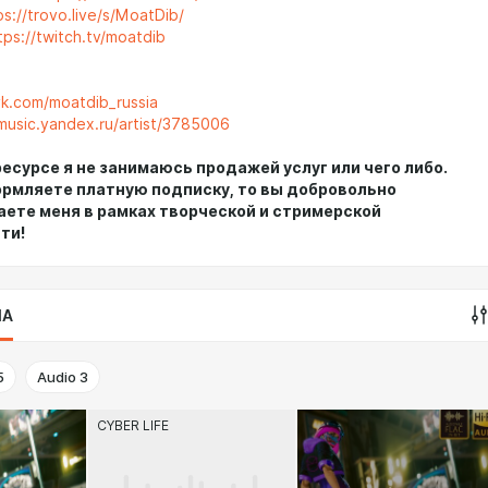
ps://trovo.live/s/MoatDib/
tps://twitch.tv/moatdib
vk.com/moatdib_russia
/music.yandex.ru/artist/3785006
есурсе я не занимаюсь продажей услуг или чего либо.
ормляете платную подписку, то вы добровольно
ете меня в рамках творческой и стримерской
ти!
IA
5
Audio
3
CYBER LIFE