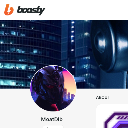
ABOUT
MoatDib