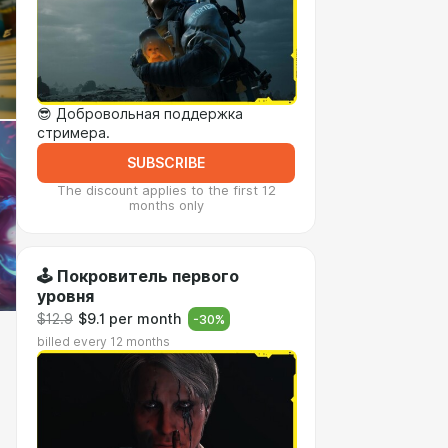
😎 Добровольная поддержка
стримера.
SUBSCRIBE
The discount applies to the first 12
months only
🕹️ Покровитель первого
уровня
$12.9
$9.1 per month
-
30
%
billed every 12 months