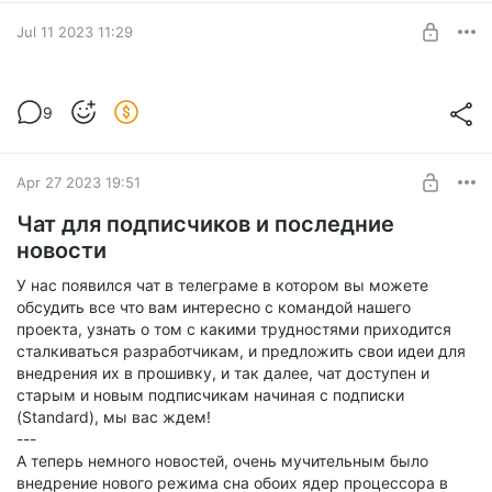
UNLOCK WITH DISCOUNT
В конце этого 2025 года мы шлем вам наши самые теплые
Jul 11 2023 11:29
пожелания по случаю наступающих новогодних
$6.6
$4.9 per month
-
25
%
праздников!
Новости где?
Discount applies to the first month only.
9
Level required:
Standard
Apr 27 2023 19:51
UNLOCK WITH DISCOUNT
Чат для подписчиков и последние
новости
$6.6
$4.9 per month
-
25
%
Discount applies to the first month only.
У нас появился чат в телеграме в котором вы можете
обсудить все что вам интересно с командой нашего
проекта, узнать о том с какими трудностями приходится
сталкиваться разработчикам, и предложить свои идеи для
внедрения их в прошивку, и так далее, чат доступен и
старым и новым подписчикам начиная с подписки
(Standard), мы вас ждем!
---
А теперь немного новостей, очень мучительным было
внедрение нового режима сна обоих ядер процессора в