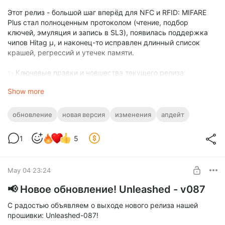
Этот релиз - большой шаг вперёд для NFC и RFID: MIFARE
Plus стал полноценным протоколом (чтение, подбор
ключей, эмуляция и запись в SL3), появилась поддержка
чипов Hitag µ, и наконец-то исправлен длинный список
крашей, регрессий и утечек памяти.
✨ Ключевые правки и новшества текущего релиза:
Show more
🧿 NFC
✨ Новые возможности
обновление
новая версия
изменения
апдейт
- Полноценная поддержка MIFARE Plus в SL3 - теперь это не
просто определение типа карты. Читаем, авторизуем,
1
5
эмулируем, записываем
- MIFARE Plus 2K в SL1 теперь читается полностью - все 32
сектора / 64 ключа. Plus 2K в SL1 байт в байт совпадает с
May 04 23:24
Classic 1K по SAK/ATQA, из-за чего половина карты молча
терялась. Теперь метка определяется по ATS (ISO14443-4).
📢 Новое обновление! Unleashed - v087
- Определение типов MIFARE приведено в соответствие с
NXP AN10833 - корректные размер и уровень
С радостью объявляем о выходе нового релиза нашей
безопасности для Classic / Ultralight / NTAG / Plus. Это
прошивки: Unleashed-087!
наконец-то чинит чтение клонов MIFARE Mini (убрали из