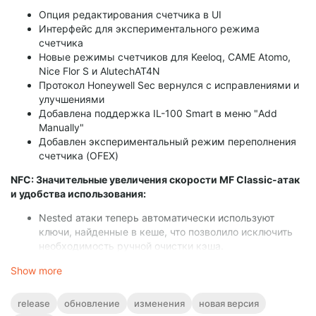
Опция редактирования счетчика в UI
Интерфейс для экспериментального режима
счетчика
Новые режимы счетчиков для Keeloq, CAME Atomo,
Nice Flor S и AlutechAT4N
Протокол Honeywell Sec вернулся с исправлениями и
улучшениями
Добавлена поддержка IL-100 Smart в меню "Add
Manually"
Добавлен экспериментальный режим переполнения
счетчика (OFEX)
NFC: Значительные увеличения скорости MF Classic-атак
и удобства использования:
Nested атаки теперь автоматически используют
ключи, найденные в кеше, что позволило исключить
необходимость ручной очистки кэша.
Атаки MFKey 4.0 и MIFARE Classic Static Encrypted
Show more
Nested работают в 10 раз быстрее.
Новый Saflok MFUL Parser и отображение счетчиков
MFUL на странице "Info".
release
обновление
изменения
новая версия