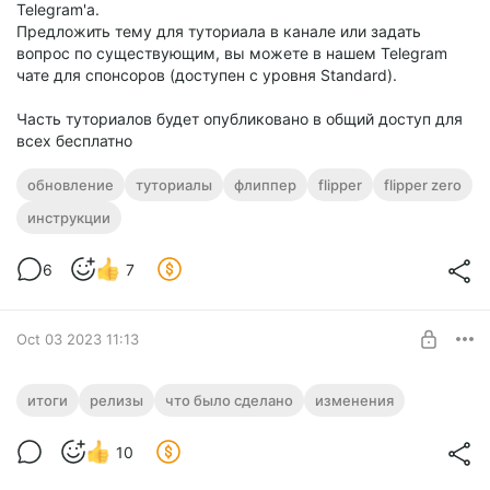
Telegram'а.
полностью зависит от вашей поддержки. Мы бы хотели
Предложить тему для туториала в канале или задать
напомнить Вам, что ваши пожертвования очень важны для
вопрос по существующим, вы можете в нашем Telegram
поддержания активной и качественной разработки.
чате для спонсоров (доступен с уровня Standard).
Если Вам важно, чтоб проект стабильно обновлялся,
Часть туториалов будет опубликовано в общий доступ для
развивался и радовал Вас новым функционалом,
всех бесплатно
поддержите нас, по следующей ссылке:
👉
Поддержать проект
обновление
туториалы
флиппер
flipper
flipper zero
🙏 Спасибо всем нашим спонсорам и
инструкции
контрибьюторам!
Выражаем нашу глубочайшую благодарность всем, кто
6
7
делает этот проект возможным:
разработчикам, внесшим свой вклад в этот проект.
Oct 03 2023 11:13
всем тем, кто оказывает регулярную финансовую
поддержку, обеспечивая развитие и улучшение
прошивки.
Итоги проделанной работы за Август -
итоги
релизы
что было сделано
изменения
Сентябрь 2023
Вы все являетесь, несомненно, самой важной частью
Level required:
нашего сообщества!
10
Standard
❄️ Счастливых праздников!