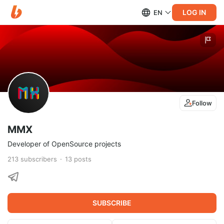
LOG IN
EN
Follow
MMX
Developer of OpenSource projects
213
subscribers
13
posts
SUBSCRIBE