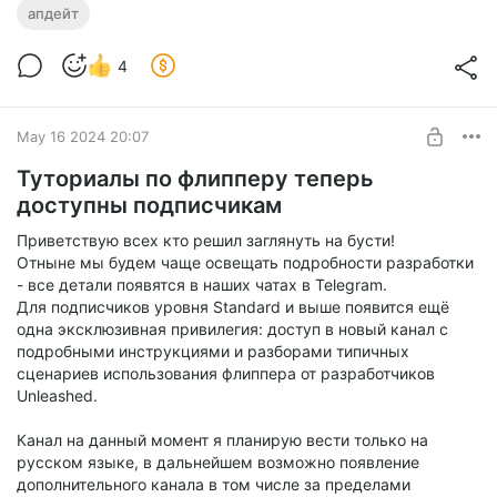
апдейт
Общие
:
Главный экран: Опция быстрого включения дебаг
4
режима (долгое нажатие OK на экране с версией).
Добавлена раскладка клавиатуры Colemak для Bad
USB.
May 16 2024 20:07
SubGHz Remote: Добавлены функции "Пульт по
умолчанию" и "Очистить слот".
Туториалы по флипперу теперь
Вернулись зимние анимации :)
доступны подписчикам
Приветствую всех кто решил заглянуть на бусти!
Подробный список изменений, их авторов, а так же
Отныне мы будем чаще освещать подробности разработки
подробные комментарии к ним доступны по ссылке
- все детали появятся в наших чатах в Telegram.
(установить обновление можно там же):
Для подписчиков уровня Standard и выше появится ещё
https://github.com/DarkFlippers/unleashed-
одна эксклюзивная привилегия: доступ в новый канал с
firmware/releases/tag/unlshd-084
подробными инструкциями и разборами типичных
---
сценариев использования флиппера от разработчиков
Сообщение для нашего сообщества:
Unleashed.
🛠️ Поддержите разработку Unleashed!
Канал на данный момент я планирую вести только на
Друзья, в наш Unleashed мы вкладывем все самое лучшее
русском языке, в дальнейшем возможно появление
из того, что можем создать сами или взять из доступных
дополнительного канала в том числе за пределами
источников, но, как и все OpenSource-проекты, этот проект