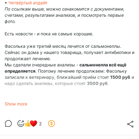
•
Четвёртый апдейт
По ссылкам выше, можно ознакомится с документами,
счетами, результатами анализов, и посмотреть первые
фото.
Есть новости - и пока не самые хорошие.
Фасолька уже третий месяц лечится от сальмонеллы.
Сейчас он дома у нашего товарища, получает антибиотики и
продолжает лечение.
Мы сделали очередные анализы -
сальмонелла всё ещё
определяется
. Поэтому лечение продолжаем: Фасольку
записали к ветеринару, ближайший приём стоит
1500 руб
и
надо сделать анализы, которые стоят
3500 руб
.
На данный момент накопились следующие расходы:
•
3500 руб
- анализы;
Show more
•
1500 руб
- приём ветеринара;
•
27 500 руб
- долг за содержание и лечение Фасольки в
клинике.
2
Всего: 32 500 руб.