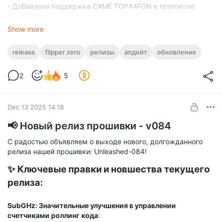
- Добавлена поддержка CAME TOP44FGN в протоколе
CAME TWEE.
- Добавлены коды KeeLoq MF с 0x0 и 0xF для normal и
Show more
simple learning.
release
flipper zero
релизы
апдейт
обновление
🛠️ Улучшения и исправления
2
5
- Улучшена поддержка пультов CAME Atomo (TOPD4REN):
лучшее декодирование и обработка кнопок.
- Исправлено количество повторов CAME TWEE при
нажатии кнопки.
Dec 13 2025 14:18
- Улучшено декодирование Nice FLO.
📢 Новый релиз прошивки - v084
С радостью объявляем о выходе нового, долгожданного
релиза нашей прошивки: Unleashed-084!
✨ Ключевые правки и новшества текущего
релиза:
SubGHz: Значительные улучшения в управлении
счетчиками роллинг кода
: