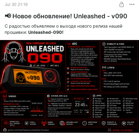
С прошлого сбора удалось собрать около
7000 руб
.
Jul 30 21:19
Спасибо всем, кто помог ❤️
📢 Новое обновление! Unleashed - v090
С радостью объявляем о выходе нового релиза нашей
прошивки:
Unleashed-090!