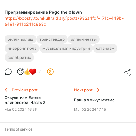
Программирование Pogo the Clown
https://boosty.to/mkultra.diary/posts/932a4fdf-171c-449b-
a491-911b241c8e3d
билли айлиш
трансгендер
иллюминаты
инверсия пола
музыкальная индустрия
сатанизм
селебритис
2
Previous post
Next post
Оккультизм Елены
Ванна в оккультизме
Блиновской. Часть 2
Mar 02 2024 16:56
Mar 02 2024 17:15
Terms of service