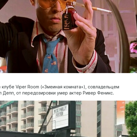
в клубе Viper Room («Змеиная комната»), совладельцем
л Депп, от передозировки умер актер Ривер Феникс.