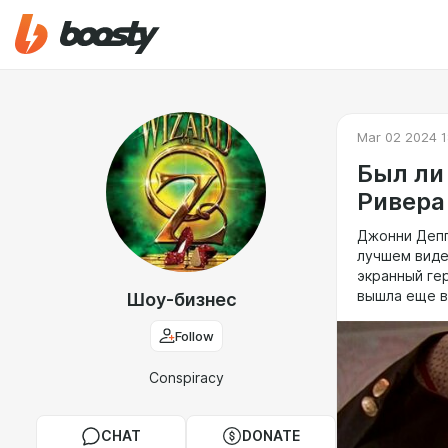
Mar 02 2024 1
Был ли
Ривера
Джонни Депп
лучшем виде
экранный ге
вышла еще в 
Шоу-бизнес
Follow
Conspiracy
CHAT
DONATE