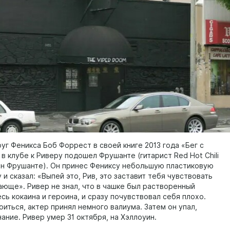
уг Феникса Боб Форрест в своей книге 2013 года «Бег с
в клубе к Риверу подошел Фрушанте (гитарист Red Hot Chili
н Фрушанте). Он принес Фениксу небольшую пластиковую
и сказал: «Выпей это, Рив, это заставит тебя чувствовать
ающе». Ривер не знал, что в чашке был растворенный
сь кокаина и героина, и сразу почувствовал себя плохо.
иться, актер принял немного валиума. Затем он упал,
ание. Ривер умер 31 октября, на Хэллоуин.