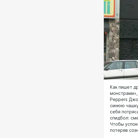
Как пишет др
монстрами», 
Peppers Джо
синюю чашку 
себя потряс
спидбол: сме
Чтобы успоко
потеряв созн