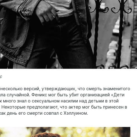
с
несколько версий, утверждающих, что смерть знаменитого
ыла случайной. Феникс мог быть убит организацией «Дети
ак много знал о сексуальном насилии над детьми в этой
. Некоторые предполагают, что актер мог быть принесен в
как день его смерти совпал с Хэллуином.