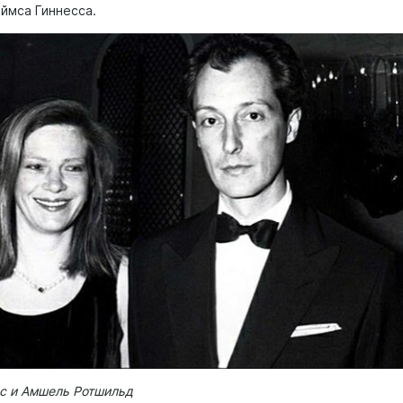
ймса Гиннесса.
сс и Амшель Ротшильд