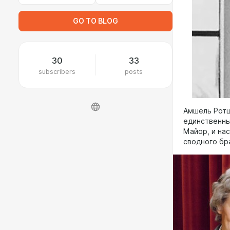
GO TO BLOG
30
33
subscribers
posts
Амшель Ротш
единственны
Майор, и на
сводного бр