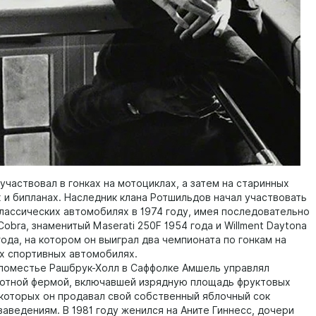
участвовал в гонках на мотоциклах, а затем на старинных
 и бипланах. Наследник клана Ротшильдов начал участвовать
классических автомобилях в 1974 году, имея последовательно
 Cobra, знаменитый Maserati 250F 1954 года и Willment Daytona
ода, на котором он выиграл два чемпионата по гонкам на
х спортивных автомобилях.
поместье Рашбрук-Холл в Саффолке Амшель управлял
отной фермой, включавшей изрядную площадь фруктовых
 которых он продавал свой собственный яблочный сок
аведениям. В 1981 году женился на Аните Гиннесс, дочери