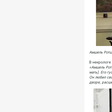
Амшель Ротш
В некрологе
«Амшель Рот
мать]. Его 
Он любил св
дворе, расши