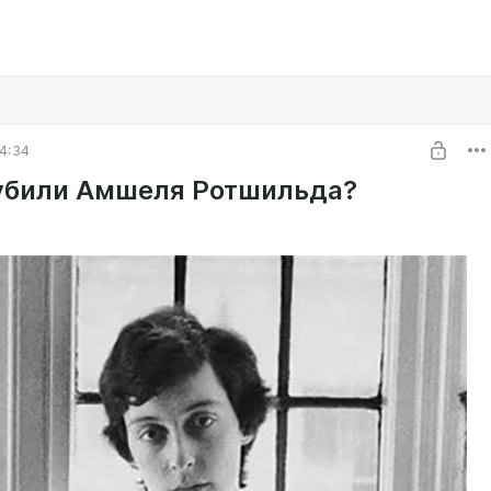
4:34
 убили Амшеля Ротшильда?