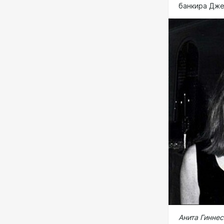
банкира Дже
Анита Гинне