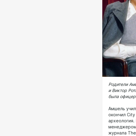
Родители Амш
и Виктор Рот
была офицер
Амшель училс
окончил City
археология.
менеджером
журнала The