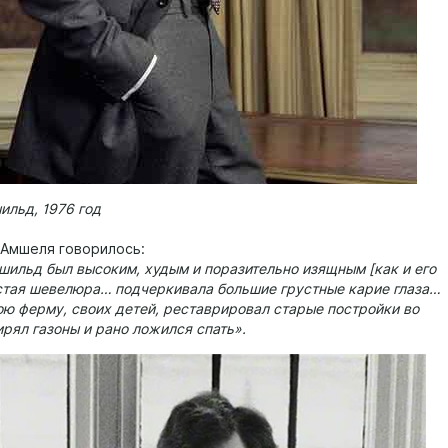
ильд, 1976 год
 Амшеля говорилось:
шильд был высоким, худым и поразительно изящным [как и его
густая шевелюра… подчеркивала большие грустные карие глаза…
ою ферму, своих детей, реставрировал старые постройки во
рял газоны и рано ложился спать».