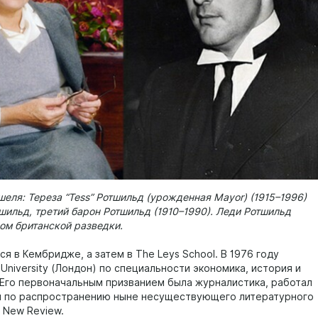
еля: Тереза “Tess” Ротшильд (урожденная Mayor) (1915–1996)
шильд, третий барон Ротшильд (1910–1990). Леди Ротшильд
ом британской разведки.
я в Кембридже, а затем в The Leys School. В 1976 году
 University (Лондон) по специальности экономика, история и
 Его первоначальным призванием была журналистика, работал
 по распространению ныне несуществующего литературного
 New Review.