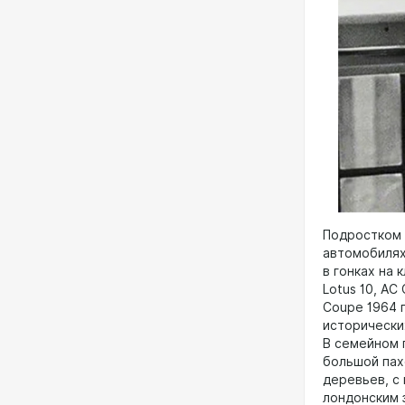
Подростком 
автомобилях
в гонках на 
Lotus 10, AC
Coupe 1964 г
исторически
В семейном 
большой пах
деревьев, с
лондонским з