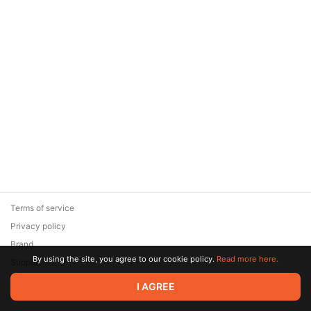
Terms of service
Privacy policy
Brand
By using the site, you agree to our cookie policy.
Read more here.
Support
© 2026 Zaya Solutions Limited. All rights reserved. All trademarks
I AGREE
are the property of their respective owners.