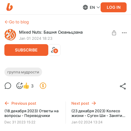
LOG IN
EN
Go to blog
Mixed Nuts: Башня Сюаньцзана
Jan 01 2024 18:23
SUBSCRIBE
(21 декабря 2023) Группа мудрости -
группа мудрости
Level required:
Урок 4
50 руб. подписка Башня Сюаньцзаня
3
SUBSCRIBE
Previous post
Next post
(18 декабря 2023) Ответы на
(23 декабря 2023) Колесо
вопросы - Переводчики
жизни - Суген Ши - Занятие
4
Dec 31 2023 15:22
Jan 02 2024 13:24