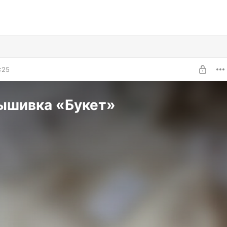
:25
ышивка «Букет»