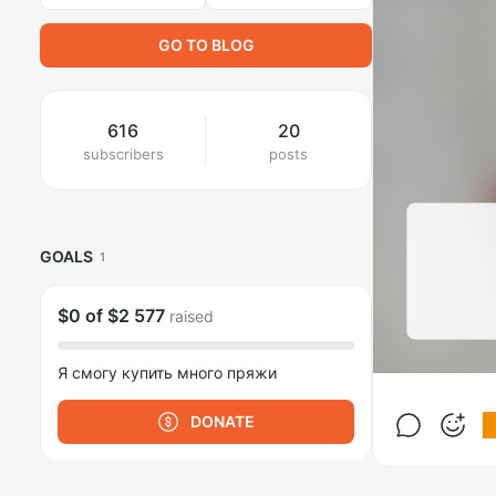
GO TO BLOG
616
20
subscribers
posts
GOALS
1
$0
of
$2 577
raised
Я смогу купить много пряжи
DONATE