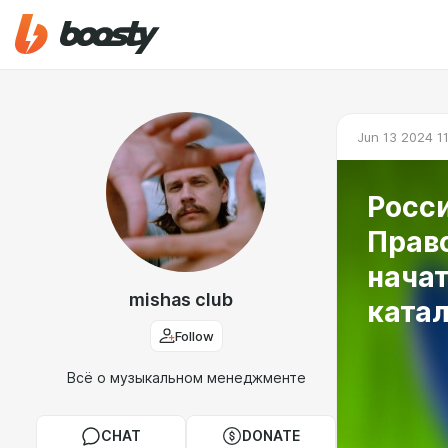
Jun 13 2024 1
Росс
Право
начат
mishas club
катал
Follow
Всё о музыкальном менеджменте
CHAT
DONATE