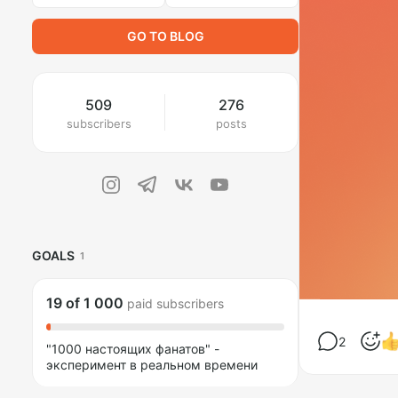
GO TO BLOG
509
276
subscribers
posts
GOALS
1
19
of
1 000
paid subscribers
2
"1000 настоящих фанатов" -
эксперимент в реальном времени