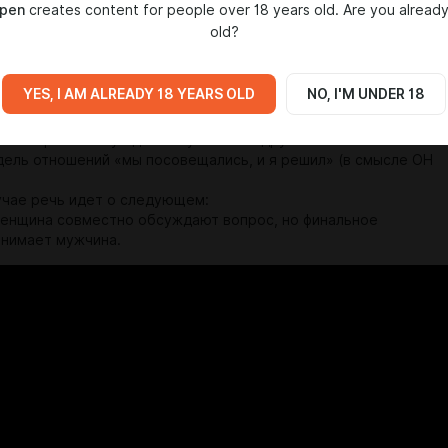
rpen
creates content for people over 18 years old. Are you already
 ужас ужасный.
old?
(или любая) точно знают ответ на данный вопрос… ответы,
ого радикальные… а конструктив и логика в них обычно в
личествах…
YES, I AM ALREADY 18 YEARS OLD
NO, I'M UNDER 18
ть конкретнее – у одного мужчины подружка отказывается
дель отношений «мы посовещались, и я решил» (в смысле ОН
учае речь идет о следующем:
енщина совместно обсуждают вопрос, но финальное
нимает мужчина.