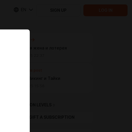
EN
SIGN UP
LOG IN
Next post
⛩️ Тайская жена и лотерея
Sep 14 2025 22:37
Previous post
⛩️ PC#7: Викинг и Тайки
Aug 02 2025 15:56
SUBSCRIPTION LEVELS
3
GIFT A SUBSCRIPTION