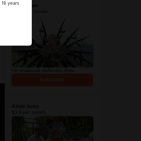
 18 years
Asian man
$2.56 per month
Начинающий любитель Азии
SUBSCRIBE
Asian boss
$3.9 per month