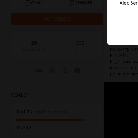
CHAT
DONATE
Alex Se
Я понимаю -
Ведь любой 
правда, немн
GO TO BLOG
следовых ко
Хм…
25
102
Если говори
subscribers
posts
признать мо
РЕШИЛ).
В данном сл
Мужчина и ж
решение при
GOALS
1
8
of
10
paid subscribers
TOP 10