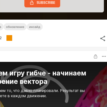
SUBSCRIBE
а
обновление
инсайд
2
м игру гибче - начинаем
рение вектора
ем то, что давно планировали. Результат вы
ете в каждом движении.