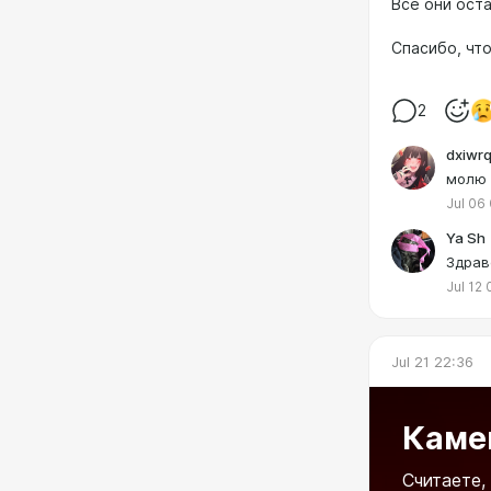
Все они оста
Спасибо, что
2
dxiwr
молю 
Jul 06
Ya Sh
Здрав
Jul 12 
Jul 21 22:36
Камен
Считаете,