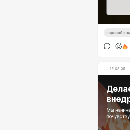
переработк
Jul 15 08:05
Делае
внед
Мы начина
почувству