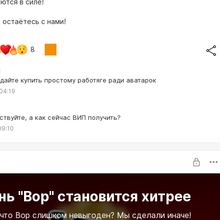
ются в силе!
 остаётесь с нами!
8
q
дайте купить простому работяге ради аватарок
 04:19
ствуйте, а как сейчас ВИП получить?
09:10
ь "Вор" становится хитрее
 что Вор слишком невыгоден? Мы сделали иначе!