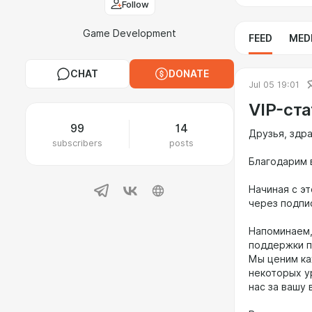
Follow
Game Development
FEED
MED
CHAT
DONATE
Jul 05 19:01
VIP-ст
99
14
Друзья, здр
subscribers
posts
Благодарим 
Начиная с э
через подпис
Напоминаем,
поддержки п
Мы ценим каж
некоторых у
нас за вашу 