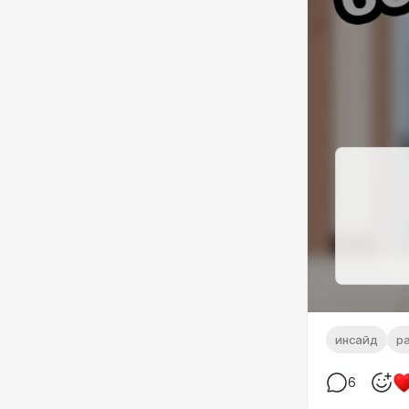
инсайд
р
6