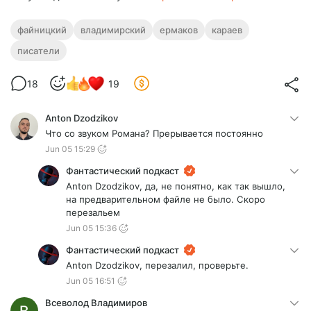
файницкий
владимирский
ермаков
караев
писатели
18
19
Anton Dzodzikov
Что со звуком Романа? Прерывается постоянно
Jun 05 15:29
Фантастический подкаст
Anton Dzodzikov, да, не понятно, как так вышло,
на предварительном файле не было. Скоро
перезальем
Jun 05 15:36
Фантастический подкаст
Anton Dzodzikov, перезалил, проверьте.
Jun 05 16:51
Всеволод Владимиров