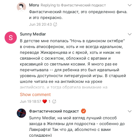
немного меняется набор более важных для
Moru
Replying to
Фантастический подкаст
истории (с точки зрения автора) сцен, но сам
Фантастический подкаст, это определенно фича.
стиль остается похожим.
и это прекрасно.
Р.Ф.
Jun 26 20:43
Sunny Medlar
В детстве мне попалась "Ночь в одиноком октябре"
в очень атмосферном, хоть и не всегда идеальном,
переводе Жикаренцева и с яркой, хоть и никак не
связанной с сюжетом, обложкой с вратами и
красавицей со светлыми косами. Я много раз ее
перечитывала -- для ребенка это был идеальный
уровень доступности литературной игры. В старшей
школе читала ее на английском на уроке
английского, и тогда обратила внимание на
выразительность довольно минималистичных
Show comment
диалогов и глаголов.
Jun 19 18:57
1
Но самым классным было то, что я прочитала "Ночь
в одиноком октябре" до Лавкрафта. После нее
Фантастический подкаст
любые путешествия по миру грез воспринимались
Sunny Medlar, на мой взгляд лучший способ
как возвращение в знакомый мир, примерно как его
захода в Желязны для подростка - особенно до
и ощущали все герои-сновидцы.
Лавкрафта! Так что да, абсолютно с вами
солидарен)