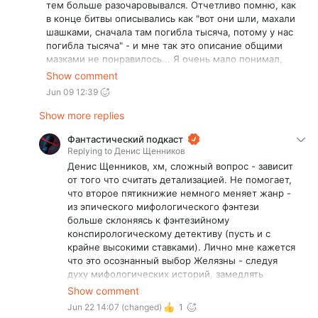
тем больше разочаровывался. Отчетливо помню, как
в конце битвы описывались как "вот они шли, махали
шашками, сначала там погибла тысяча, потому у нас
погибла тысяча" - и мне так это описание общими
мазками не понравилось... Я очень мало понимал,
что это за мир. Помню, мне очень не хватило
Show comment
визуального описания, все слишком абстрактно,
Jun 09 12:39
слишком сумбурно... В общем, продолжать не стал)
Попробую что-нибудь другое из советов для
Show more replies
знакомства) в бэклоге "Князь Света" уже некоторое
Фантастический подкаст
время
Replying to
Денис Щенников
Денис Щенников, хм, сложный вопрос - зависит
от того что считать детализацией. Не помогает,
что второе пятикнижие немного меняет жанр -
из эпического мифологического фэнтези
больше склоняясь к фэнтезийному
конспирологическому детективу (пусть и с
крайне высокими ставками). Лично мне кажется
что это осознанный выбор Желязны - следуя
духу мифологических историй, замедлять
повествование на одних, значимых для сюжета
Show comment
сценах, и резко ускорять на других, где важен
Jun 22 14:07
(changed)
1
лишь результат конфликта. С течением книг