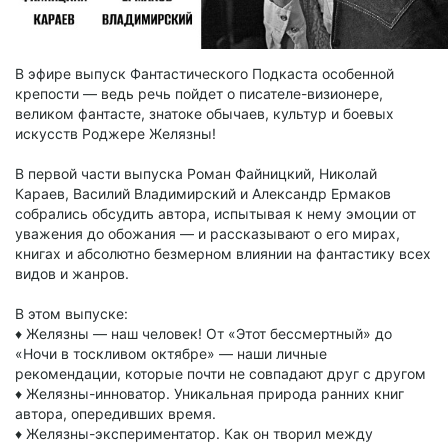
В эфире выпуск Фантастического Подкаста особенной
крепости — ведь речь пойдет о писателе-визионере,
великом фантасте, знатоке обычаев, культур и боевых
искусств Роджере Желязны!
В первой части выпуска Роман Файницкий, Николай
Караев, Василий Владимирский и Александр Ермаков
собрались обсудить автора, испытывая к нему эмоции от
уважения до обожания — и рассказывают о его мирах,
книгах и абсолютно безмерном влиянии на фантастику всех
видов и жанров.
В этом выпуске:
♦️ Желязны — наш человек! От «Этот бессмертный» до
«Ночи в тоскливом октябре» — наши личные
рекомендации, которые почти не совпадают друг с другом
♦️ Желязны-инноватор. Уникальная природа ранних книг
автора, опередивших время.
♦️ Желязны-экспериментатор. Как он творил между