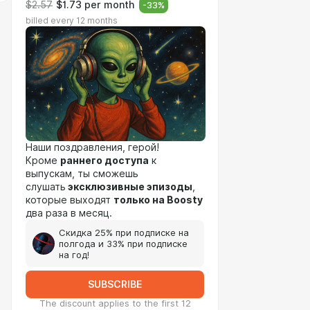
$2.57
$1.73 per month
-
33
%
billed every 12 months
Наши поздравления, герой!
Кроме
раннего доступа
к
выпускам, ты сможешь
слушать
эксклюзивные эпизоды
,
которые выходят
только на Boosty
два раза в месяц.
Скидка 25% при подписке на
полгода и 33% при подписке
на год!
SUBSCRIBE
The discount applies to the first 12