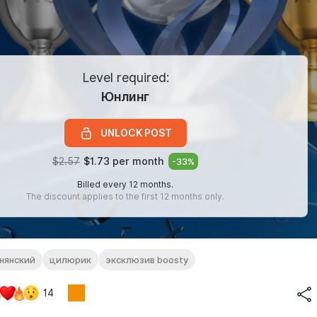
Level required:
Юнлинг
UNLOCK POST
$2.57
$1.73 per month
-
33
%
Billed every 12 months.
The discount applies to the first 12 months only.
нянский
цилюрик
эксклюзив boosty
14