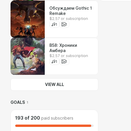
Обсуждаем Gothic 1
Remake
$2.57 or subscription
1
1
B58: Хроники
Амбера
$2.57 or subscription
1
1
VIEW ALL
GOALS
1
193
of
200
paid subscribers