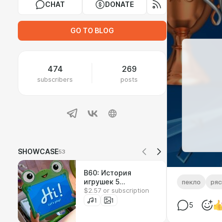
CHAT
DONATE
GO TO BLOG
474
269
subscribers
posts
SHOWCASE
53
B60: История
игрушек 5
пекло
ряс
$2.57 or subscription
(обсуждение со
спойлерами)
1
1
5