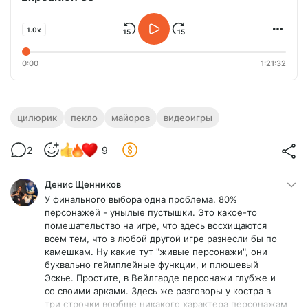
1.0x
0:00
1:21:32
цилюрик
пекло
майоров
видеоигры
2
9
Денис Щенников
У финального выбора одна проблема. 80%
персонажей - унылые пустышки. Это какое-то
помешательство на игре, что здесь восхищаются
всем тем, что в любой другой игре разнесли бы по
камешкам. Ну какие тут "живые персонажи", они
буквально геймплейные функции, и плюшевый
Эскье. Простите, в Вейлгарде персонажи глубже и
со своими арками. Здесь же разговоры у костра в
три строчки вообще никакого характера персонажам