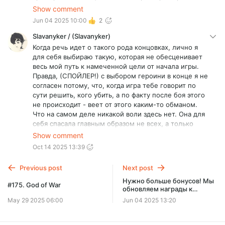
не прибавляют, максимум пару штампов. Поэтому
Show comment
они вообще не становятся мотивирующим фактором
Jun 04 2025 10:00
2
в выборе финала (на который самим этим ерсонажам
наплевать).
Slavanyker / (Slavanyker)
Когда речь идет о такого рода концовках, лично я
Ну и плюс в игре вообще нет никакого выбора,
для себя выбираю такую, которая не обесценивает
кроме концовки. Поэтому мне кажется, что авторам
весь мой путь к намеченной цели от начала игры.
просто не хватило духу сделать свое завершенное
Правда, (СПОЙЛЕР!) с выбором героини в конце я не
высказывание. Типа, пусть игрок сам решает, что
согласен потому, что, когда игра тебе говорит по
вынести из этой истории, мы не знаем что
сути решить, кого убить, а по факту после боя этого
конкретно мы хотели сказать. Если все прохождение
не происходит - веет от этого каким-то обманом.
у вас нет хоть сколько-то значимого выбора, то и в
Что на самом деле никакой воли здесь нет. Она для
конце ему не место - ну это мое видение хорошего
себя спасала главным образом не всех, а только
нарратива.
одного его. Лучше ей от такого решения не будет,
Show comment
хоть она этого ещё не понимает.
Oct 14 2025 13:39
Previous post
Next post
Нужно больше бонусов! Мы
#175. God of War
обновляем награды к
различным уровням
May 29 2025 06:00
Jun 04 2025 13:20
подписки.