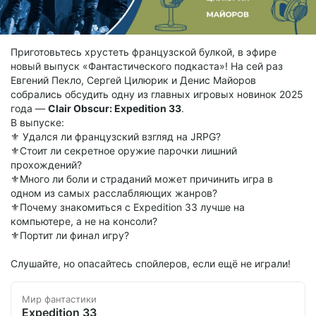
Приготовьтесь хрустеть французской булкой, в эфире
новый выпуск «Фантастического подкаста»! На сей раз
Евгений Пекло, Сергей Цилюрик и Денис Майоров
собрались обсудить одну из главных игровых новинок 2025
года —
Clair Obscur: Expedition 33
.
В выпуске:
⚜️ Удался ли французский взгляд на JRPG?
⚜️Стоит ли секретное оружие парочки лишний
прохождений?
⚜️Много ли боли и страданий может причинить игра в
одном из самых расслабляющих жанров?
⚜️Почему знакомиться с Expedition 33 лучше на
компьютере, а не на консоли?
⚜️Портит ли финал игру?
Слушайте, но опасайтесь спойлеров, если ещё не играли!
Мир фантастики
Expedition 33