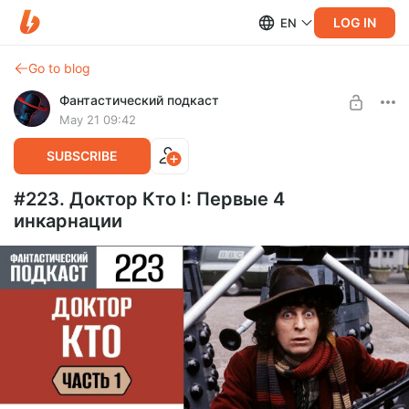
LOG IN
EN
Go to blog
Фантастический подкаст
May 21 09:42
SUBSCRIBE
#223. Доктор Кто I: Первые 4
инкарнации