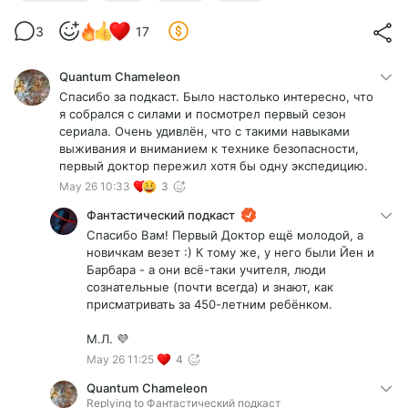
3
17
Quantum Chameleon
Спасибо за подкаст. Было настолько интересно, что
я собрался с силами и посмотрел первый сезон
сериала. Очень удивлён, что с такими навыками
выживания и вниманием к технике безопасности,
первый доктор пережил хотя бы одну экспедицию.
May 26 10:33
3
Фантастический подкаст
Спасибо Вам! Первый Доктор ещё молодой, а
новичкам везет :) К тому же, у него были Йен и
Барбара - а они всё-таки учителя, люди
сознательные (почти всегда) и знают, как
присматривать за 450-летним ребёнком.
М.Л. 💜
May 26 11:25
4
Quantum Chameleon
Replying to
Фантастический подкаст