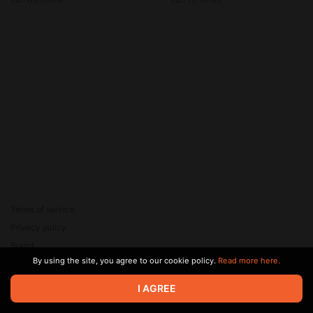
работу | Том 2 Глава 324
Terms of service
Privacy policy
Brand
By using the site, you agree to our cookie policy.
Read more here.
Support
© 2026 Zaya Solutions Limited. All rights reserved. All trademarks
I AGREE
are the property of their respective owners.