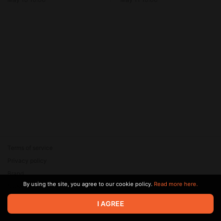
Terms of service
Privacy policy
Brand
By using the site, you agree to our cookie policy.
Read more here.
Support
© 2026 Zaya Solutions Limited. All rights reserved. All trademarks
I AGREE
are the property of their respective owners.