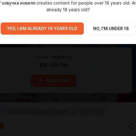
/ озвучка новелл
creates content for people over 18 years old. A
already 18 years old?
YES, I AM ALREADY 18 YEARS OLD
NO, I'M UNDER 18
Level required:
ВИ-АЙ-ПИ
SUBSCRIBE
благословение небожителей
bl
бн 131-140