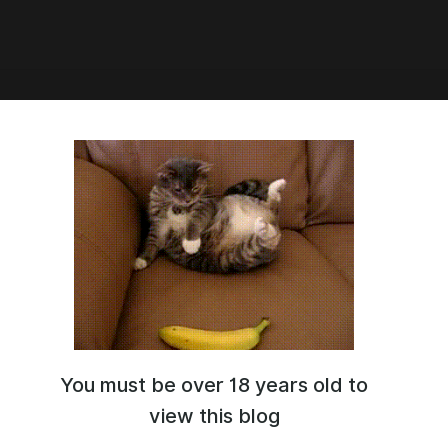
словение небожителей | Том
ва 137 #BL
о божества, которое бы не знало о Се Ляне –
 на все три мира мишени для насмешек.
You must be over 18 years old to
view this blog