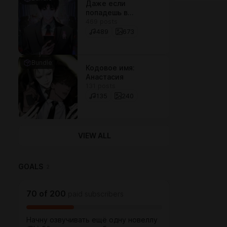
Даже если
попадешь в
469 posts
историю о
призраках, всё
489
673
равно придётся
идти на работу
Bundle
Кодовое имя:
Анастасия
131 posts
135
240
VIEW ALL
GOALS
2
70
of
200
paid subscribers
Начну озвучивать ещё одну новеллу