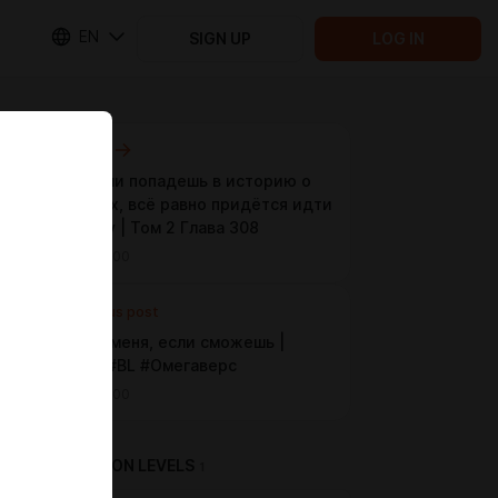
EN
SIGN UP
LOG IN
Next post
Даже если попадешь в историю о
призраках, всё равно придётся идти
на работу | Том 2 Глава 308
May 09 10:00
Previous post
Поцелуй меня, если сможешь |
Глава 31 #BL #Омегаверс
May 08 10:00
SUBSCRIPTION LEVELS
1