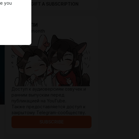
re you
GIFT A SUBSCRIPTION
ВИ-АЙ-ПИ
$3.3 per month
Доступ к аудиоверсиям озвучек и
ранним выпускам перед
публикацией на YouTube.
Также предоставляется доступ к
закрытому Telegram-сообществу.
SUBSCRIBE