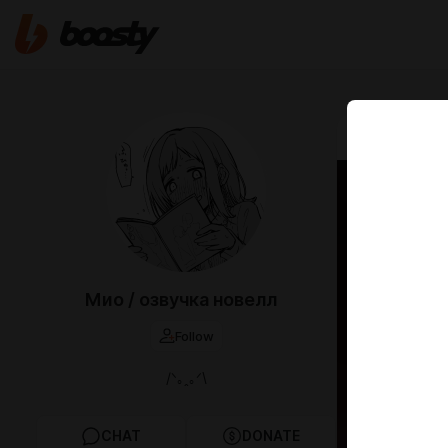
May 08 10:00
Благо
4 Гла
Нет таког
Мио / озвучка новелл
известной
Follow
/ᐠ｡ꞈ｡ᐟ\
CHAT
DONATE