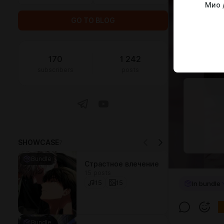
Мио 
GO TO BLOG
170
1 242
subscribers
posts
SHOWCASE
7
Bundle
Страстное влечение
15 posts
15
15
In bundle
Bundle