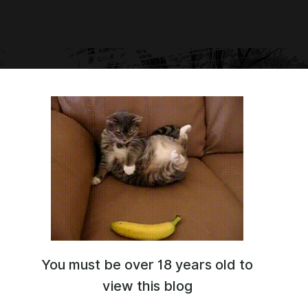
You must be over 18 years old to
т
(oﾟvﾟ)ノ
view this blog
айте вы сможете послушать озвучку в аудио-формате новелл