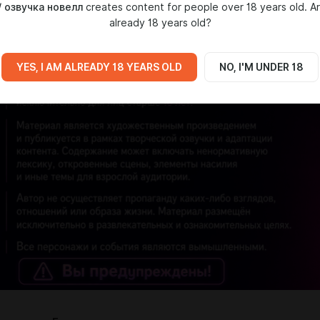
/ озвучка новелл
creates content for people over 18 years old. A
already 18 years old?
YES, I AM ALREADY 18 YEARS OLD
NO, I'M UNDER 18