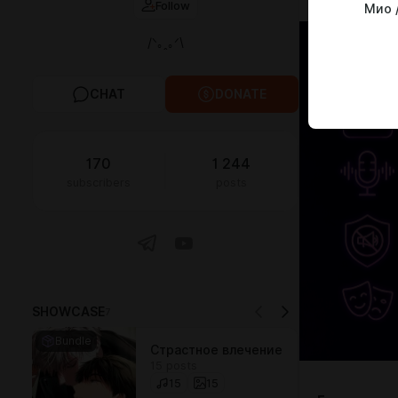
Follow
Мио 
/ᐠ｡ꞈ｡ᐟ\
CHAT
DONATE
170
1 244
subscribers
posts
SHOWCASE
7
Bundle
Страстное влечение
15 posts
15
15