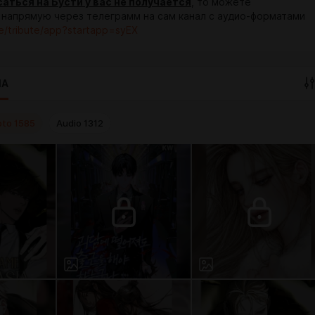
аться на Бусти у вас не получается
, то можете
 напрямую через телеграмм на сам канал с аудио-форматами
me/tribute/app?startapp=syEX
IA
oto
1585
Audio
1312