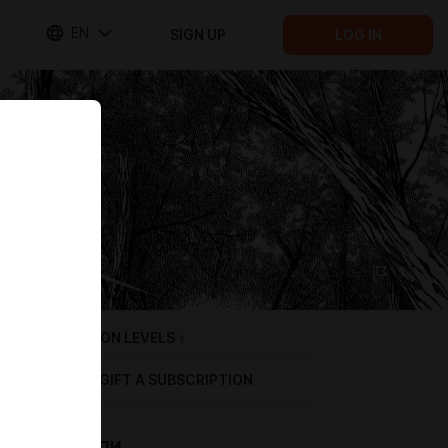
EN
SIGN UP
LOG IN
SUBSCRIPTION LEVELS
1
GIFT A SUBSCRIPTION
ВИ-АЙ-ПИ