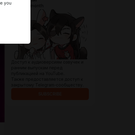
re you
$3.3 per month
Доступ к аудиоверсиям озвучек и
ранним выпускам перед
публикацией на YouTube.
Также предоставляется доступ к
закрытому Telegram-сообществу.
SUBSCRIBE