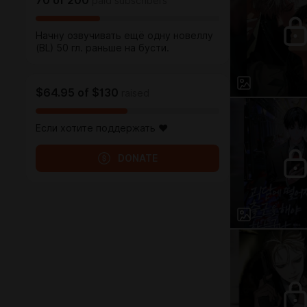
70
of
200
paid subscribers
Начну озвучивать ещё одну новеллу
(BL) 50 гл. раньше на бусти.
$64.95
of
$130
raised
Если хотите поддержать ♥
DONATE