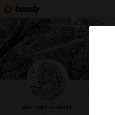
ABOUT
Всем приве
Мио / озвучка новелл
На данном с
и ранобэ!