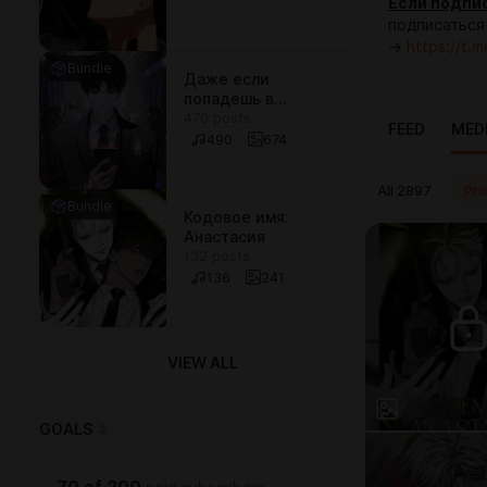
Если подпис
подписаться
→
https://t.
Bundle
Даже если
попадешь в
470 posts
историю о
FEED
MED
призраках, всё
490
674
равно придётся
идти на работу
All
2897
Ph
Bundle
Кодовое имя:
Анастасия
132 posts
136
241
VIEW ALL
GOALS
2