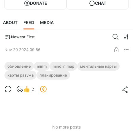
DONATE
CHAT
ABOUT
FEED
MEDIA
Newest First
Nov 20 2024 09:56
Обновления редактора маинд карт MIND IN MAP 🍀 от
обновление
minm
mind in map
ментальные карты
18.11.2024
карты разума
планирование
Level required:
Поддержать развитие MIND IN MAP 🔥
2
SUBSCRIBE
No more posts