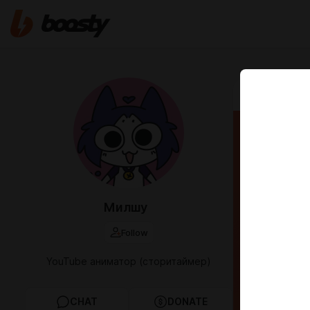
Oct 10 2025 2
олден
Милшу
Follow
YouTube аниматор (сторитаймер)
CHAT
DONATE