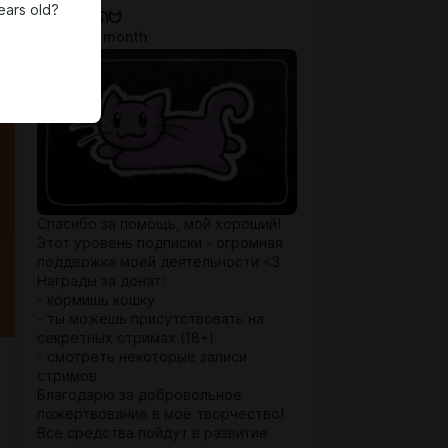
ears old?
Котя ᓚᘏᗢ
$1.31 per month
Спасибо за помощь, мой хороший!
Этот уровень подписки - огромная
поддержка моей деятельности <3
Награды за донат:
- кормишь кошку
- ты можешь присутствовать на
секретных стримах (18+)
- смотреть некоторые записи
стримов
Благодарю за добровольное
пожертвование в моё творчество!
Все средства пойдут в развитие