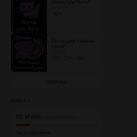
Посты для "Коть"
64 posts
70
Bundle
Посты для "Няшных
кунов"
7 posts
1
24
7
VIEW ALL
GOALS
2
115
of
666
paid subscribers
Число красивое