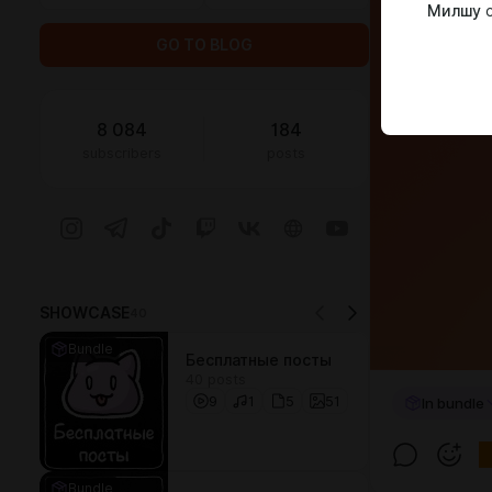
Милшу
c
GO TO BLOG
8 084
184
subscribers
posts
SHOWCASE
40
Bundle
Бесплатные посты
40 posts
9
1
5
51
In bundle
Bundle