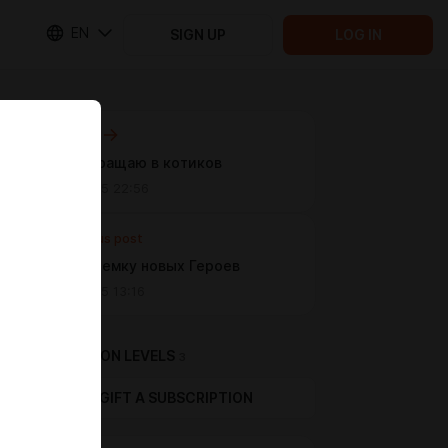
EN
SIGN UP
LOG IN
Next post
Всё превращаю в котиков
Oct 21 2025 22:56
Previous post
Тестим Демку новых Героев
Oct 10 2025 13:16
SUBSCRIPTION LEVELS
3
GIFT A SUBSCRIPTION