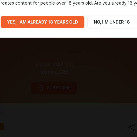
reates content for people over 18 years old. Are you already 18 y
YES, I AM ALREADY 18 YEARS OLD
NO, I'M UNDER 18
Level required:
Котя ᓚᘏᗢ
SUBSCRIBE