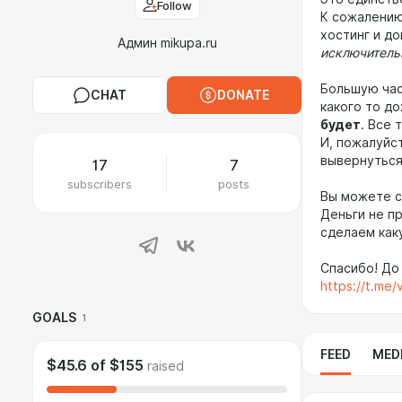
Follow
К сожалению
хостинг и до
Админ mikupa.ru
исключитель
Большую час
CHAT
DONATE
какого то д
будет
. Все
И, пожалуйст
вывернуться
17
7
subscribers
posts
Вы можете с
Деньги не п
сделаем каку
Спасибо! До 
https://t.me
GOALS
1
FEED
MED
$45.6
of
$155
raised