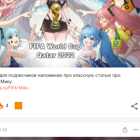
для подписчиков напоминаю про классную статью про
 Мику
a.ru/FIFA-Miku
4
8:28