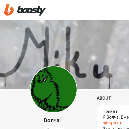
ABOUT
Привет!
Я Волча. Вм
Волча!
mikupa.ru
Это единств