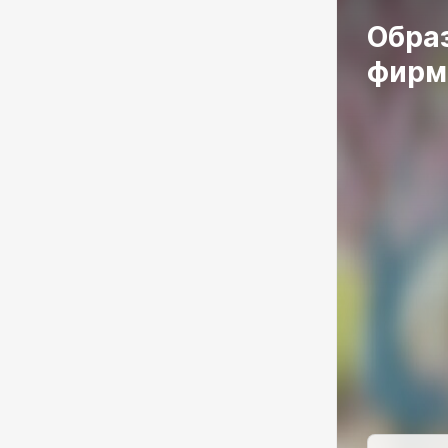
Образ
фирм