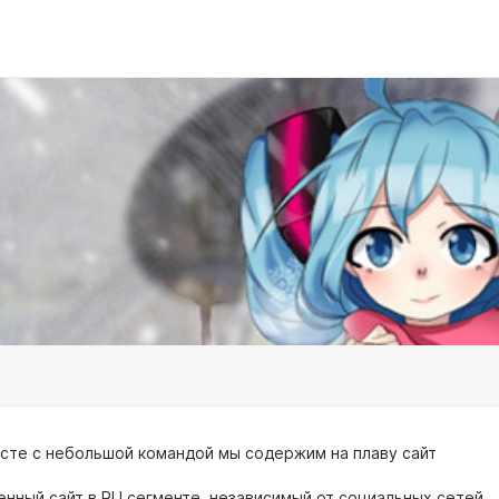
есте с небольшой командой мы содержим на плаву сайт
енный сайт в RU сегменте, независимый от социальных сетей.