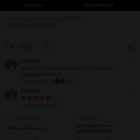
https://mega.nz/folder/NVgW3Z6T#M2-
AGidTWiPxev5heE1d3w
2
1
GOOD_GO
Спасибо это шикарный автор!!! Обожаю твои
переводы на него!!!
Nov 30 2025 21:46
1
GOOD_GO
Nov 30 2025 21:46
Previous post
Next post
JL Forsaken Souls -
Cheated - Измена 2
Брошенные души
Nov 09 2025 17:43
Dec 25 2025 16:09