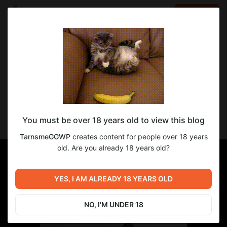
LOG IN
EN
Go to blog
TarnsmeGGWP
Nov 19 2025 16:52
SUBSCRIBE
Mandrill - The Fall of Shanna
You must be over 18 years old to view this blog
Комикс от pegasus из цикла про Мандрилла.
TarnsmeGGWP
creates content for people over 18 years
old. Are you already 18 years old?
YES, I AM ALREADY 18 YEARS OLD
NO, I'M UNDER 18