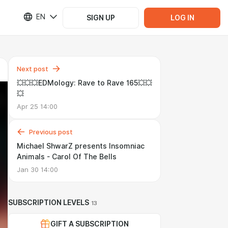
EN
SIGN UP
LOG IN
Next post
💥💥💥EDMology: Rave to Rave 165💥💥
💥
Apr 25 14:00
Previous post
Michael ShwarZ presents Insomniac
Animals - Carol Of The Bells
Jan 30 14:00
SUBSCRIPTION LEVELS
13
GIFT A SUBSCRIPTION