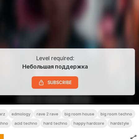
Level required:
Небольшая поддержка
SUBSCRIBE
arz
edmology
rave 2 rave
big room house
big room techno
chno
acid techno
hard techno
happy hardcore
hardstyle