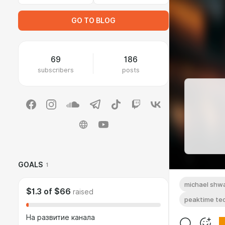
GO TO BLOG
69
186
subscribers
posts
GOALS
1
michael shw
$1.3
of
$66
raised
peaktime te
На развитие канала