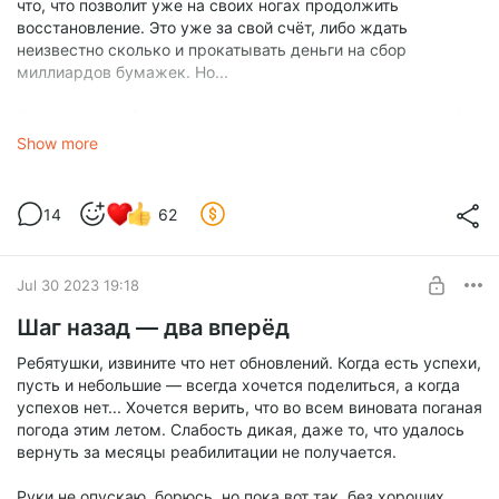
что, что позволит уже на своих ногах продолжить
восстановление. Это уже за свой счёт, либо ждать
неизвестно сколько и прокатывать деньги на сбор
миллиардов бумажек. Но...
Как видите, добиться можно много всего, почти всего... И
лекарств очень дорогих и таких штук, но проблема в том
Show more
что всего это нужно добиваться проходя бюрократический
ад и абсолютно бездушных людей на местах, а время идет.
Когда много лежишь тело атрофируется и ты постепенно
14
62
превращается в овощ.
Jul 30 2023 19:18
Шаг назад — два вперёд
Ребятушки, извините что нет обновлений. Когда есть успехи,
пусть и небольшие — всегда хочется поделиться, а когда
успехов нет... Хочется верить, что во всем виновата поганая
погода этим летом. Слабость дикая, даже то, что удалось
вернуть за месяцы реабилитации не получается.
Руки не опускаю, борюсь, но пока вот так, без хороших