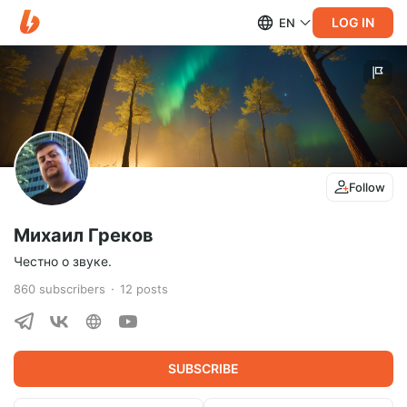
LOG IN
EN
Follow
Михаил Греков
Честно о звуке.
860
subscribers
12
posts
SUBSCRIBE