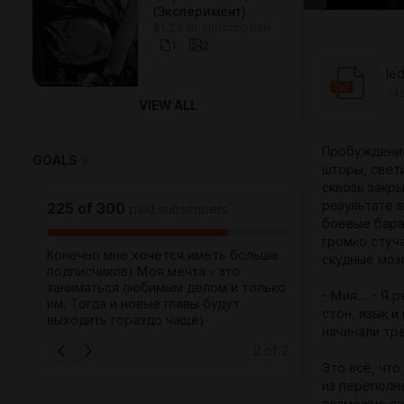
(Эксперимент)
$1.29 or subscription
1
2
le
fb2
349
VIEW ALL
Пробуждение
GOALS
2
шторы, свет
сквозь закр
результате 
225
of
300
paid subscribers
боевые бара
громко стуча
Конечно мне хочется иметь больше
скудные мозг
подписчиков) Моя мечта - это
заниматься любимым делом и только
- Мия... - Я
им. Тогда и новые главы будут
стон, язык 
выходить гораздо чаще)
начинали трес
2
of
2
Это всё, что
из переполне