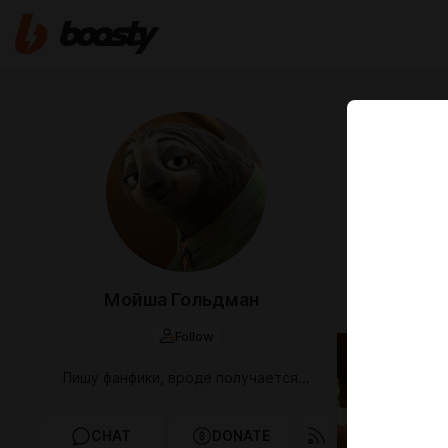
Mar 09 2025 1
Леди Т
Данный бред
сериале Сне
стёб и ересь
Люди с чувс
Мойша Гольдман
юмор настол
Follow
Пишу фанфики, вроде получается...
CHAT
DONATE