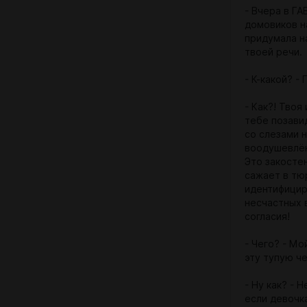
- Вчера в Г
домовиков на
придумала н
твоей речи.
- К-какой? -
- Как?! Твоя
тебе позави
со слезами н
воодушевлён
Это закосте
сажает в тю
идентифицир
несчастных 
согласия!
- Чего? - Мо
эту тупую ч
- Ну как? - 
если девочка