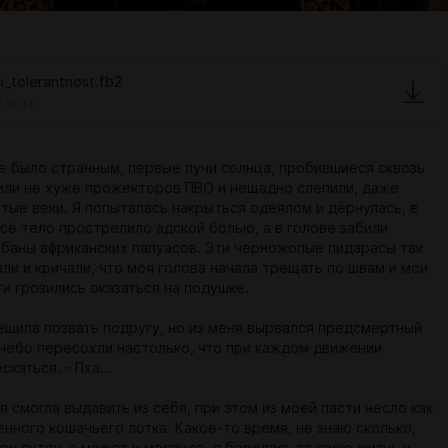
di_tolerantnost.fb2
.70 Kb
 было странным, первые лучи солнца, пробившиеся сквозь
или не хуже прожекторов ПВО и нещадно слепили, даже
ытые веки. Я попыталась накрыться одеялом и дёрнулась, в
всё тело прострелило адской болью, а в голове забили
баны африканских папуасов. Эти черножопые пидарасы так
ли и кричали, что моя голова начала трещать по швам и мои
и грозились оказаться на подушке.
 решила позвать подругу, но из меня вырвался предсмертный
и нёбо пересохли настолько, что при каждом движении
каться. - Пха...
 я смогла выдавить из себя, при этом из моей пасти несло как
нного кошачьего лотка. Какое-то время, не знаю сколько,