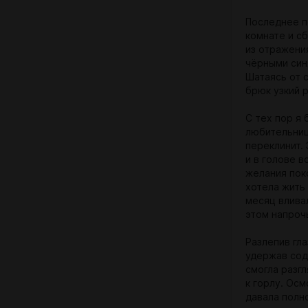
Последнее п
комнате и с
из отражени
чёрными синя
Шатаясь от 
брюк узкий 
С тех пор я 
любительниц
переклинит.
и в голове 
желания поко
хотела жить 
месяц вливал
этом напрочь
Разлепив гла
удержав сод
смогла разг
к горлу. Осм
давала полн