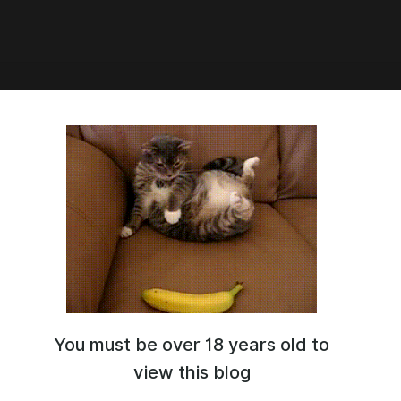
1:53
олерантность.
 родился в моей голове после новости о том, что в будущем
йпа будет играть чернокожий актёр. Данная работа просто
, она не несёт никакого смысла и желания кого-то оскорбить.
твом юмора поймут. Про политкорректность тут забыли, а
ько чёрный, что данный рассказ попытается Вас ограбить.
You must be over 18 years old to
view this blog