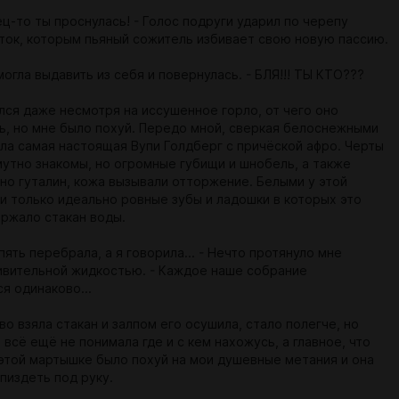
ец-то ты проснулась! - Голос подруги ударил по черепу
ток, которым пьяный сожитель избивает свою новую пассию.
 смогла выдавить из себя и повернулась. - БЛЯ!!! ТЫ КТО???
лся даже несмотря на иссушенное горло, от чего оно
ь, но мне было похуй. Передо мной, сверкая белоснежными
яла самая настоящая Вупи Голдберг с причёской афро. Черты
мутно знакомы, но огромные губищи и шнобель, а также
вно гуталин, кожа вызывали отторжение. Белыми у этой
и только идеально ровные зубы и ладошки в которых это
ржало стакан воды.
пять перебрала, а я говорила... - Нечто протянуло мне
ивительной жидкостью. - Каждое наше собрание
я одинаково...
о взяла стакан и залпом его осушила, стало полегче, но
 всё ещё не понимала где и с кем нахожусь, а главное, что
 этой мартышке было похуй на мои душевные метания и она
пиздеть под руку.