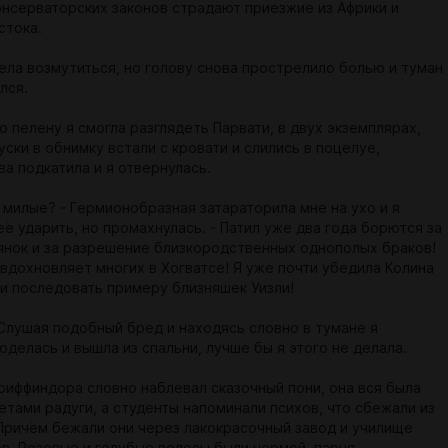
консерваторских законов страдают приезжие из Африки и
стока.
хотела возмутиться, но голову снова прострелило болью и туман
лся.
 пелену я смогла разглядеть Парвати, в двух экземплярах,
ски в обнимку встали с кровати и слились в поцелуе,
а подкатила и я отвернулась.
 милые? - Гермионобразная затараторила мне на ухо и я
ё ударить, но промахнулась. - Патил уже два года борются за
янок и за разрешение близкородственных однополых браков!
 вдохновляет многих в Хогватсе! Я уже почти убедила Колина
 и последовать примеру близняшек Уизли!
- Слушая подобный бред и находясь словно в тумане я
делась и вышла из спальни, лучше бы я этого не делала.
Гриффиндора словно наблевал сказочный пони, она вся была
етами радуги, а студенты напоминали психов, что сбежали из
Причём бежали они через лакокрасочный завод и училище