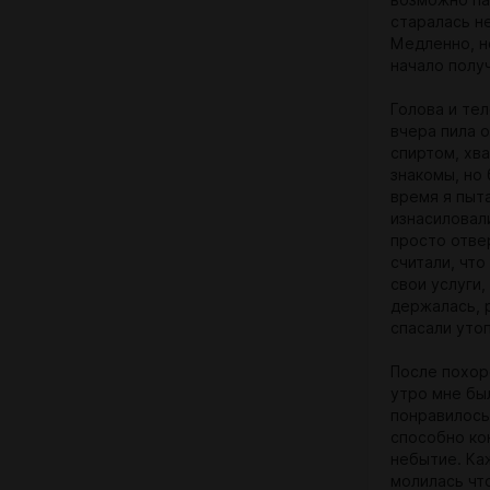
возможно па
старалась н
Медленно, н
начало получ
Голова и тел
вчера пила 
спиртом, хв
знакомы, но 
время я пыт
изнасиловал
просто отве
считали, чт
свои услуги,
держалась, 
спасали утоп
После похор
утро мне бы
понравилось
способно ко
небытие. Ка
молилась что