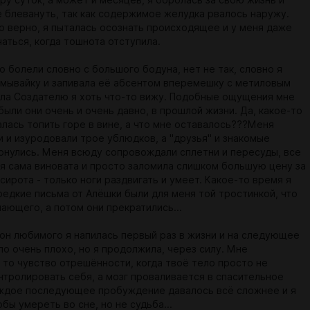
ру суток, а может и месяцев, я боролась за свою жизнь и
е блевануть, так как содержимое желудка рвалось наружу.
о верно, я пыталась осознать происходящее и у меня даже
аться, когда тошнота отступила.
о болели словно с большого бодуна, нет не так, словно я
омывайку и запивала её абсентом вперемешку с метиловым
ала Создателю я хоть что-то вижу. Подобные ощущения мне
были они очень и очень давно, в прошлой жизни. Да, какое-то
алась топить горе в вине, а что мне оставалось???Меня
и и изуродовали трое ублюдков, а "друзья" и знакомые
рнулись. Меня всюду сопровождали сплетни и пересуды, все
о я сама виновата и просто заломила слишком большую цену за
 сирота - только ноги раздвигать и умеет. Какое-то время я
редкие письма от Алёшки были для меня той тростинкой, что
ающего, а потом они прекратились...
он любимого я напилась первый раз в жизни и на следующее
ло очень плохо, но я продолжила, через силу. Мне
 то чувство отрешённости, когда твоё тело просто не
нтролировать себя, а мозг проваливается в спасительное
ждое последующее пробуждение давалось всё сложнее и я
бы умереть во сне, но не судьба...