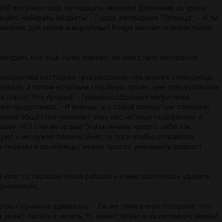
АВНЭ вступило ещё пятнадцать человек! Движение за права
чало набирать обороты. - Гордо заговорила "Пятница". - А ты
азвание для своей инициативы? Вчера многие плакали после
 Говорить всё ещё было тяжело, но мне стало интересно.
 инициатива настолько прогрессивна, что многие слизеринцы
довали, а потом устроили скорбную оргию, они совокуплялись
а глазах! Это прорыв! - Гермионообразная негритянка
но продолжила. - И знаешь, я с тобой полностью согласна!
нелое общество называет этих несчастных педофилами и
рьму, НО! Они не правы! Эти мужчины просто себя так
уют и им нужно помочь! Вместо того чтобы отправлять
в тюрьмы и лечебницы, нужно просто уменьшить возраст
й мозг со скрипом начал работать и мне захотелось удавить
ерножопую.
Негро-Гермиона удивилась. - Ты же сама вчера говорила, что
 умеет писать и читать, то имеет право и на интимную жизнь!