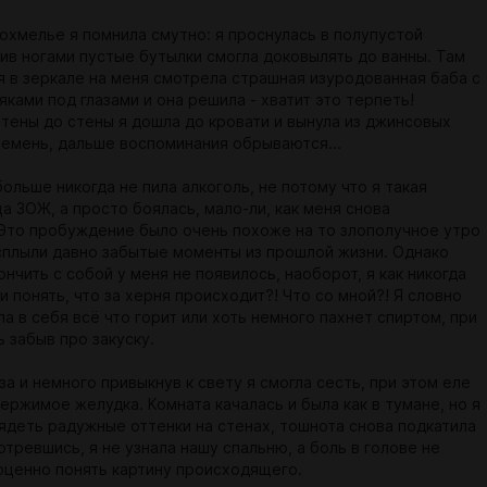
охмелье я помнила смутно: я проснулась в полупустой
бив ногами пустые бутылки смогла доковылять до ванны. Там
я в зеркале на меня смотрела страшная изуродованная баба с
ками под глазами и она решила - хватит это терпеть!
стены до стены я дошла до кровати и вынула из джинсовых
ремень, дальше воспоминания обрываются...
больше никогда не пила алкоголь, не потому что я такая
а ЗОЖ, а просто боялась, мало-ли, как меня снова
 Это пробуждение было очень похоже на то злополучное утро
всплыли давно забытые моменты из прошлой жизни. Однако
нчить с собой у меня не появилось, наоборот, я как никогда
и понять, что за херня происходит?! Что со мной?! Я словно
а в себя всё что горит или хоть немного пахнет спиртом, при
 забыв про закуску.
за и немного привыкнув к свету я смогла сесть, при этом еле
ержимое желудка. Комната качалась и была как в тумане, но я
лядеть радужные оттенки на стенах, тошнота снова подкатила
отревшись, я не узнала нашу спальню, а боль в голове не
оценно понять картину происходящего.