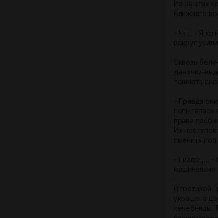
Из-за этих 
Ближнего во
- Чт... - Я 
вокруг усили
Сквозь белую
девочки-инду
тошнота снов
- Правда они
попыталась е
права лесби
Их поступок
сменить пол
- Пиздец... 
машинально о
В гостиной 
украшена цв
лечебницы. 