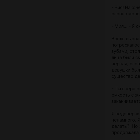
- Рия! Након
словно моло
- Мия... - Я
Вопль вырва
потрескалос
зубами, сто
лица были с
чёрная, сло
девушки был
существо де
- Ты вчера о
емкость с ж
заканчиваетс
Я недоверчив
ненамного. Я
делать?! Но
продолжала 