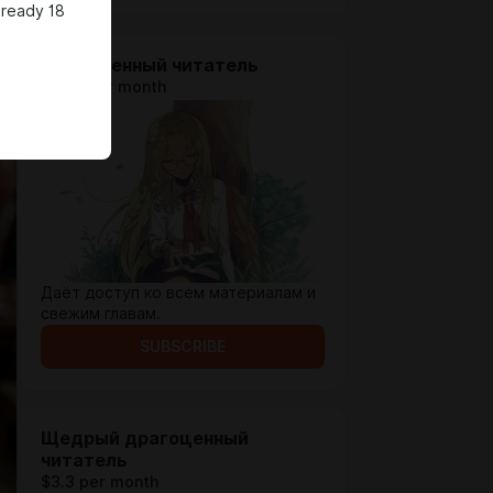
lready 18
Драгоценный читатель
$1.94 per month
Даёт доступ ко всем материалам и
свежим главам.
SUBSCRIBE
Щедрый драгоценный
читатель
$3.3 per month