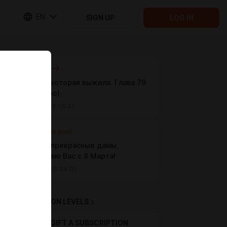
EN
SIGN UP
LOG IN
Next post
Девочка которая выжила. Глава 79
(Не бечено)
Mar 15 2025 16:41
Previous post
Милые и прекрасные дамы,
поздравляю Вас с 8 Марта!
Mar 08 2025 04:01
SUBSCRIPTION LEVELS
3
GIFT A SUBSCRIPTION