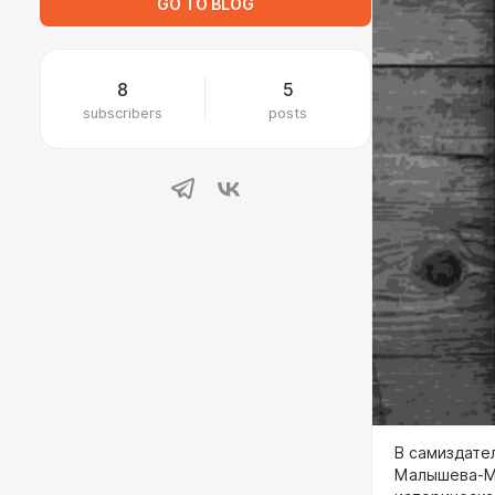
GO TO BLOG
8
5
subscribers
posts
В самиздате
Малышева-М