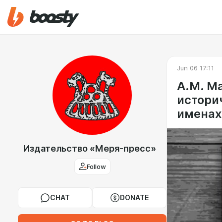
Jun 06 17:11
А.М. М
истори
именах
Издательство «Меря-пресс»
Follow
CHAT
DONATE