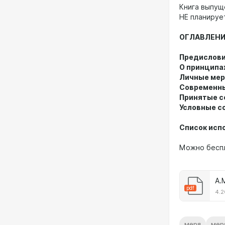
Книга выпущ
НЕ планируе
ОГЛАВЛЕНИ
Предисловие 
О принципа
Личные мерян
Современные 
Принятые сок
Условные с
Список исп
Можно беспл
pdf
4.2
меря
мер