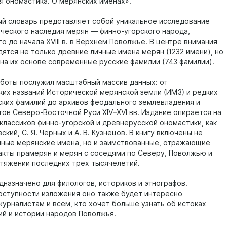
я ономастика. О мерянских именах».
й словарь представляет собой уникальное исследование
ческого наследия мерян — финно-угорского народа,
 до начала XVIII в. в Верхнем Поволжье. В центре внимания
дятся не только древние личные имена мерян (1232 имени), но
 на их основе современные русские фамилии (743 фамилии).
аботы послужил масштабный массив данных: от
ких названий Исторической мерянской земли (ИМЗ) и редких
ких фамилий до архивов феодального землевладения и
тов Северо-Восточной Руси XIV–XVI вв. Издание опирается на
 классиков финно-угорской и древнерусской ономастики, как
вский, С. Я. Черных и А. В. Кузнецов. В книгу включены не
нные мерянские имена, но и заимствованные, отражающие
акты прамерян и мерян с соседями по Северу, Поволжью и
отяжении последних трех тысячелетий.
дназначено для филологов, историков и этнографов.
оступности изложения оно также будет интересно
журналистам и всем, кто хочет больше узнать об истоках
ий и истории народов Поволжья.