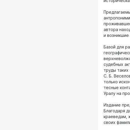
историческа
Предлагаемы
антропоними
проживавшего
автора нахо
и возникшие
Базой для р
географичес
верхневолжс
судебных ак
труды таких
С. Б. Весело
только иско
тесные конт
Уралу на пр
Издание пре
Благодаря д
краеведам, 
своих фамил