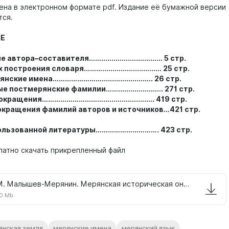
ена в электронном формате pdf. Издание её бумажной версии
тся.
Е
автора–составителя…….....................……… 5 стр.
х построения словаря
………....................…...... 25 стр.
ские имена……………………....................….. 26 стр.
постмерянские фамилии……...................... 271 стр.
ращения……………………………...................... 419 стр.
окращения фамилий авторов и источников…421 стр.
ользованной литературы…………………………. 423 стр.
атно скачать прикрепленный файл
А.М. Малышев-Мерянин. Мерянская историческая ономастика. О мерянских именах..pdf
0 Mb
янская земля
мерянские имена
мерянский язык