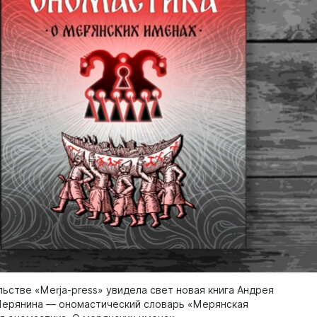
льстве «Merja-press» увидела свет новая книга Андрея
ерянина — ономастический словарь «Мерянская