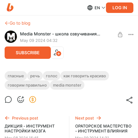
LOG IN
EN
Go to blog
Media Monster - школа озвучивания, голоса и речи
May 09 2024 04:32
SUBSCRIBE
Йотированные гласные - база
гласные
речь
голос
как говорить красиво
Level required:
"металлического" звука в голосе.
говорим правильно
media monster
Базовая подписка
Йотированные гласные - база "металлического" звука в
UNLOCK POST
голосе. Емко и кратко разбираем, как должны звучать эти
гласные в нашей речи!
Previous post
Next post
ДИКЦИЯ - ИНСТРУМЕНТ
ОРАТОРСКОЕ МАСТЕРСТВО
НАСТРОЙКИ МОЗГА
- ИНСТРУМЕНТ ВЛИЯНИЯ
May 08 2024 15:45
May 09 2024 14:31