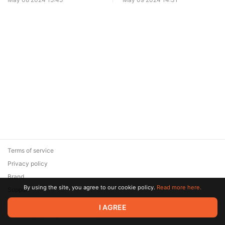
Terms of service
Privacy policy
Brand
By using the site, you agree to our cookie policy.
Read more here.
Support
© 2026 Zaya Solutions Limited. All rights reserved. All trademarks
I AGREE
are the property of their respective owners.