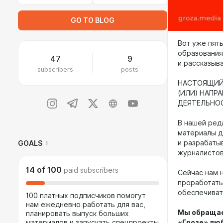
GO TO BLOG
Вот уже пят
образования
47
9
и рассказыв
subscribers
posts
НАСТОЯЩИЙ 
(ИЛИ) НАПР
ДЕЯТЕЛЬНОС
В нашей ред
материалы д
и разрабаты
GOALS
1
журналистов
14
of
100
paid subscribers
Сейчас нам 
проработать
обеспечиват
100 платных подписчиков помогут
нам ежедневно работать для вас,
Мы обращае
планировать выпуск больших
материалов и запускать спецпроекты
«Грозе» люб