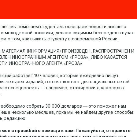
ь лет мы помогаем студентам: освещаем новости высшего
 и молодежной политики, делаем видимым беспредел в вузах
аем о том, как выжить студенту в современной России.
МАТЕРИАЛ (ИНФОРМАЦИЯ) ПРОИЗВЕДЕН, РАСПРОСТРАНЕН И
АВЛЕН ИНОСТРАННЫМ АГЕНТОМ «ГРОЗА», ЛИБО КАСАЕТСЯ
ТИ ИНОСТРАННОГО АГЕНТА «ГРОЗА»
акции работает 10 человек, которые ежедневно пишут
ля четырех изданий, готовят контент для социальных сетей
вают спецпроекты — например, стажировки для молодых
.
необходимо собрать 30 000 долларов — это поможет нам
 еще несколько месяцев, пока мы не найдем другие способы
ь редакцию.
мся с просьбой о помощи к вам. Пожалуйста, отправьте
ой донат или перешлите этот пост тем, кто может это