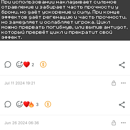
2
Jul 11 2024 19:21
Кажется, на небосводе снова сияют
3
звёзды.
Level required:
Elysian Paladin
Jun 26 2024 06:36
SUBSCRIBE