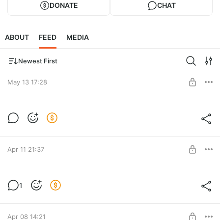
DONATE
CHAT
ABOUT
FEED
MEDIA
Newest First
May 13 17:28
Первая итерация обучения!
Level required:
Elysian Recruit
Apr 11 21:37
SUBSCRIBE
foundry1_oresandblocks_dev.log
1
Превью новых руд и блоков, которые будут добавлены на
Level required:
Foundry!
Elysian Paladin
Apr 08 14:21