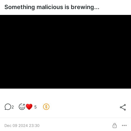
SUBSCRIBE
Something malicious is brewing...
2
5
Dec 09 2024 23:30