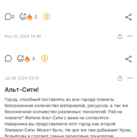
Хрю-хрю?
2
2
Level required:
Elysian Paladin
Nov 22 2024 14:49
SUBSCRIBE
Сон, мой страшный сон...
3
Level required:
Elysian Paladin
Jul 29 2024 23:15
SUBSCRIBE
Альт-Сити!
Город, спосбный поставлять во все города планеты
безграничное количество материалов, ресурсов, а так же
бесконечное колчиество различных технологий. Рай на
планете? Жители Альт-Сити с вами не согласятся.
Наверняка вы представляете этот город как второй
Элизиум-Сити. Может быть. Не зря же там добывают Хром,
Вольфрам и создают самые передовые технологии