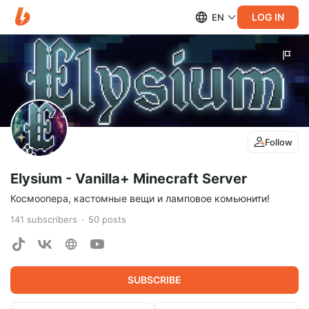
LOG IN
EN
Follow
Elysium - Vanilla+ Minecraft Server
Космоопера, кастомные вещи и ламповое комьюнити!
141
subscribers
50
posts
SUBSCRIBE