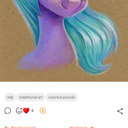
mlp
traditional art
colored pencils
4
Previous post
Next post