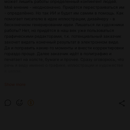
может лишить работы определенный контингент людей.
Моё мнение - неоднозначно. Придётся перестраиваться им
- определённо. Но так ИИ и будет им самим в помощь. Как
помогает писателю в идее иллюстрации, дизайнеру - в
бесконечном генерировании идеи. Лишаться ли художники
работы? Нет, но придётся в наш век уже пользоваться
графическими редакторами, т.к. потенциальный заказчик
захочет видеть конечный результат в электронном виде.
Да и поправить какие-то моменты и внести корректировки
гораздо проще. Далее заказчик идёт в полиграфию и
печатает на холсте, бумаге и прочее. Сразу оговорюсь, что
речь я веду именно о графике, иллюстрации и художестве
в целом.
Вся моя затея заключалась в том, чтобы посмотреть, как
бы выглядел тот или иной персонаж в абсолютно иной
Show more
среде. В качестве примера я взял себя. Вся сложность
заключается именно в этом, ведь просто создать
"отсебятины" для ИИ не составит никакого труда. И да, для
этого необходимо небольшое знание английского (базовый
подойдёт), небольшой багаж арт-стилей и умение работы в
некоторых программах. Всё зависит от ваших фантазий и
потребностей. Я взял за основу персонажа из популярных
компьютерных игр.