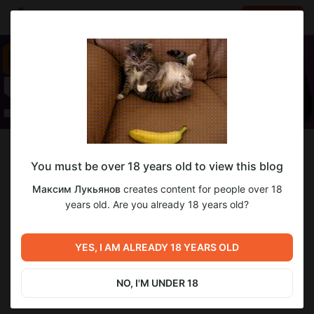
LOG IN
EN
Follow
You must be over 18 years old to view this blog
Максим Лукьянов
Максим Лукьянов
creates content for people over 18
IT-специалист, дизайнер-верстальщик
years old. Are you already 18 years old?
0
subscribers
2
posts
YES, I AM ALREADY 18 YEARS OLD
NO, I'M UNDER 18
SUBSCRIBE