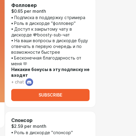
Фолловер
$0.65 per month
•
Подписка в поддержку стримера
•
Роль в дискорде "фолловер"
• Доступ к закрытому чату в
дискорде 💸boosty-sub-чат
• На ваши вопросы в дискорде буду
отвечать в первую очередь и по
возможности быстрее
•
Бесконечная благодарность от
меня 🫶
Никакие бонусы в эту подписку не
входят
+ chat
SUBSCRIBE
Спонсор
$2.59 per month
• Роль в дискорде "спонсор"