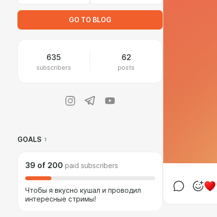
GO TO BLOG
635
62
subscribers
posts
GOALS
1
39
of
200
paid subscribers
Чтобы я вкусно кушал и проводил
интересные стримы!