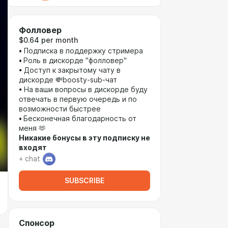
Фолловер
$0.64 per month
•
Подписка в поддержку стримера
•
Роль в дискорде "фолловер"
• Доступ к закрытому чату в
дискорде 💸boosty-sub-чат
• На ваши вопросы в дискорде буду
отвечать в первую очередь и по
возможности быстрее
•
Бесконечная благодарность от
меня 🫶
Никакие бонусы в эту подписку не
входят
+ chat
SUBSCRIBE
Спонсор