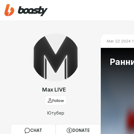
Mar 22 2024 1
Ранн
Max LIVE
Follow
Ютубер
CHAT
DONATE