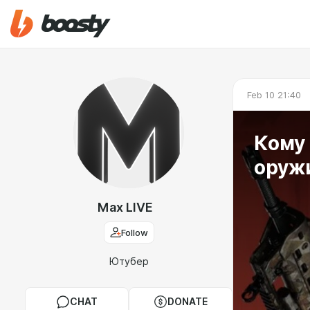
Feb 10 21:40
Кому
оруж
Max LIVE
Follow
Ютубер
CHAT
DONATE