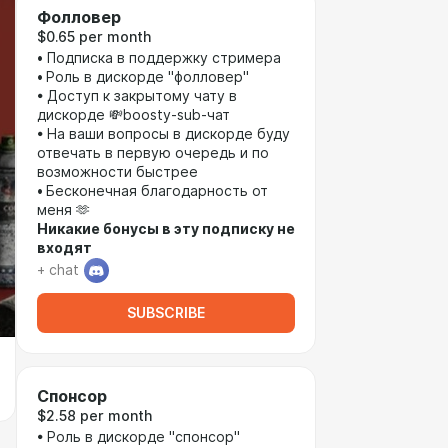
Фолловер
$0.65 per month
•
Подписка в поддержку стримера
•
Роль в дискорде "фолловер"
• Доступ к закрытому чату в
дискорде 💸boosty-sub-чат
• На ваши вопросы в дискорде буду
отвечать в первую очередь и по
возможности быстрее
•
Бесконечная благодарность от
меня 🫶
Никакие бонусы в эту подписку не
входят
+ chat
SUBSCRIBE
Спонсор
$2.58 per month
• Роль в дискорде "спонсор"